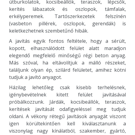
útburkolatok, kocsibeállók, teraszok, lépcsők,
kerítés lábazatok és oszlopok, támfalak,
erkélyperemek. Tartószerkezetek felszínén
(vasbeton pillérek, oszlopok, gerendák) is
keletkezhetnek szembetűnő hibák.
A javítás egyik fontos feltétele, hogy a sérült,
kopott, elhasználódott felület alatt maradjon
elegendő megfelelő minőségű régi beton anyag.
Más szóval, ha eltávolítjuk a málló részeket,
találjunk olyan ép, szilárd felületet, amihez kötni
tudjuk a javító anyagot.
Házilag lehetőleg csak kisebb terhelésnek,
igénybevételnek kitett felület javításával
próbálkozzunk. Járdák, kocsibeállók, teraszok,
kerítések javítását odafigyeléssel meg tudjuk
oldani. A vékony rétegű javítások anyagát viszont
igen körültekintően kell kiválasztanunk a
viszonylag nagy kínálatból, szakember, gyártó,