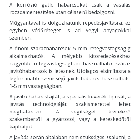
A korrózió gátló habarcsokat csak a vasalás
rozsdamentesítése után célszerű bedolgozni.
Műgyantával is dolgozhatunk repedésjavításra, ez
egyben védőréteget is ad vegyi anyagokkal
szemben.
A finom szárazhabarcsok 5 mm rétegvastagságig
alkalmazhatók. A mélyebb kitöredezésekhez
nagyobb rétegvastagságban használható száraz
javítóhabarcsok is léteznek. Utólagos elsimításra a
legfinomabb szemcséjű javítóhabarcs használható
1-5 mm vastagságban.
A javító habarcsfajtát, a speciális keverék típusát, a
javítás technológiáját, szakismerettel lehet
meghatározni. A segítséget kivitelező
szakembertől, a gyártótól, vagy a kereskedőtől
kaphatjuk.
A javítás során általában nem szükséges zsaluzni, a