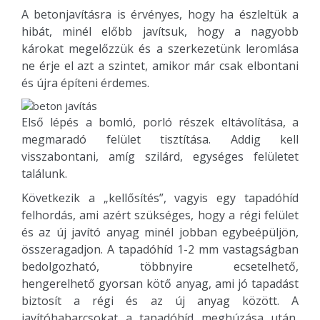
A betonjavításra is érvényes, hogy ha észleltük a
hibát, minél előbb javítsuk, hogy a nagyobb
károkat megelőzzük és a szerkezetünk leromlása
ne érje el azt a szintet, amikor már csak elbontani
és újra építeni érdemes.
Első lépés a bomló, porló részek eltávolítása, a
megmaradó felület tisztítása. Addig kell
visszabontani, amíg szilárd, egységes felületet
találunk.
Következik a „kellősítés”, vagyis egy tapadóhíd
felhordás, ami azért szükséges, hogy a régi felület
és az új javító anyag minél jobban egybeépüljön,
összeragadjon. A tapadóhíd 1-2 mm vastagságban
bedolgozható, többnyire ecsetelhető,
hengerelhető gyorsan kötő anyag, ami jó tapadást
biztosít a régi és az új anyag között. A
javítóhabarcsokat a tapadóhíd meghúzása után,