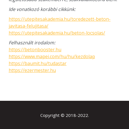
Ide vonatkozó korábbi cikkünk:
https://utepitesakademia.hu/toredezett-beton-
javitasa-felujitasa/
https://utepitesakademia.hu/beton-locsolas/
Felhasznált irodalom:
https://betonbooster.hu
https://www.mapei.com/hu/hu/kezdolap
https://baumit.hu/tudastar
https://
ezermester.hu
Copyright © 2018-2022.