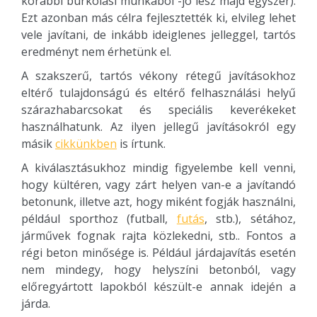
korábbi burkolási munkából -jó lesz majd egyszer).
Ezt azonban más célra fejlesztették ki, elvileg lehet
vele javítani, de inkább ideiglenes jelleggel, tartós
eredményt nem érhetünk el.
A szakszerű, tartós vékony rétegű javításokhoz
eltérő tulajdonságú és eltérő felhasználási helyű
szárazhabarcsokat és speciális keverékeket
használhatunk. Az ilyen jellegű javításokról egy
másik
cikkünkben
is írtunk.
A kiválasztásukhoz mindig figyelembe kell venni,
hogy kültéren, vagy zárt helyen van-e a javítandó
betonunk, illetve azt, hogy miként fogják használni,
például sporthoz (futball,
futás
, stb.), sétához,
járművek fognak rajta közlekedni, stb.. Fontos a
régi beton minősége is. Például járdajavítás esetén
nem mindegy, hogy helyszíni betonból, vagy
előregyártott lapokból készült-e annak idején a
járda.