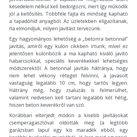
késedelem nélkül kell bedolgozni, mert így működik
jól a kellősítés. Többféle fajta és minőség kapható
a tapadóhíd anyagból. Az üzletekben eligazítanak,
ha elmondjuk, milyen javítást tervezünk.
Egy hagyományos lehetőség a „betonra betonnal”
javítás, amiről egy külön cikkben írtunk, mivel ez
jelentősen különbözik a ma kapható kiváló javító
habarcsokkal, speciális keverékekkel lehetséges
módszerektől. A betonnal javítás hátránya, hogy
nem lehet vékony réteget felvinni, a javasolt
vastagság legalább 10 cm, hogy tartós legyen.
Hátrány még, hogy zsaluzás is felmerülhet,
valamint nedvesen kell tartani legalább két hétig,
hiszen beton keverékről van szó.
Korábban elterjedt módon a kisebb javításokat
csemperagasztóval oldották meg (a legtöbb
garázsban lapul egy kis maradék ebből, egy