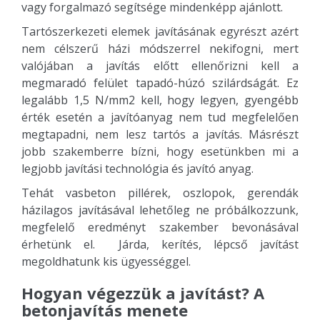
vagy forgalmazó segítsége mindenképp ajánlott.
Tartószerkezeti elemek javításának egyrészt azért
nem célszerű házi módszerrel nekifogni, mert
valójában a javítás előtt ellenőrizni kell a
megmaradó felület tapadó-húzó szilárdságát. Ez
legalább 1,5 N/mm2 kell, hogy legyen, gyengébb
érték esetén a javítóanyag nem tud megfelelően
megtapadni, nem lesz tartós a javítás. Másrészt
jobb szakemberre bízni, hogy esetünkben mi a
legjobb javítási technológia és javító anyag.
Tehát vasbeton pillérek, oszlopok, gerendák
házilagos javításával lehetőleg ne próbálkozzunk,
megfelelő eredményt szakember bevonásával
érhetünk el. Járda, kerítés, lépcső javítást
megoldhatunk kis ügyességgel.
Hogyan végezzük a javítást? A
betonjavítás menete