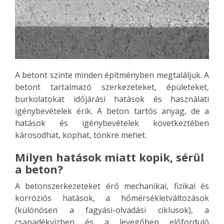
A betont szinte minden építményben megtaláljuk. A
betont tartalmazó szerkezeteket, épületeket,
burkolatokat időjárási hatások és használati
igénybevételek érik. A beton tartós anyag, de a
hatások és igénybevételek következtében
károsodhat, kophat, tönkre mehet.
Milyen hatások miatt kopik, sérül
a beton?
A betonszerkezeteket érő mechanikai, fizikai és
korróziós hatások, a hőmérsékletváltozások
(különösen a fagyási-olvadási ciklusok), a
csapadékvízben és a levegőben előforduló