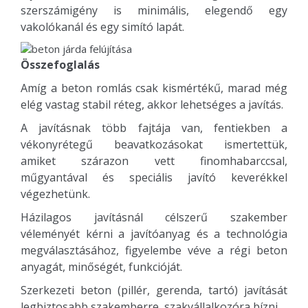
szerszámigény is minimális, elegendő egy
vakolókanál és egy simító lapát.
Összefoglalás
Amíg a beton romlás csak kismértékű, marad még
elég vastag stabil réteg, akkor lehetséges a javítás.
A javításnak több fajtája van, fentiekben a
vékonyrétegű beavatkozásokat ismertettük,
amiket szárazon vett finomhabarccsal,
műgyantával és speciális javító keverékkel
végezhetünk.
Házilagos javításnál célszerű szakember
véleményét kérni a javítóanyag és a technológia
megválasztásához, figyelembe véve a régi beton
anyagát, minőségét, funkcióját.
Szerkezeti beton (pillér, gerenda, tartó) javítását
legbiztosabb szakemberre, szakvállalkozóra bízni.