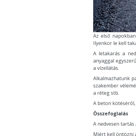
Az első napokban 
Ilyenkor le kell ta
A letakarás a nedv
anyaggal egyszerű
a vízellátás.
Alkalmazhatunk pár
szakember vélemén
a réteg stb.
A beton kötéséről
Összefoglalás
A nedvesen tartás
Miért kell öntözni