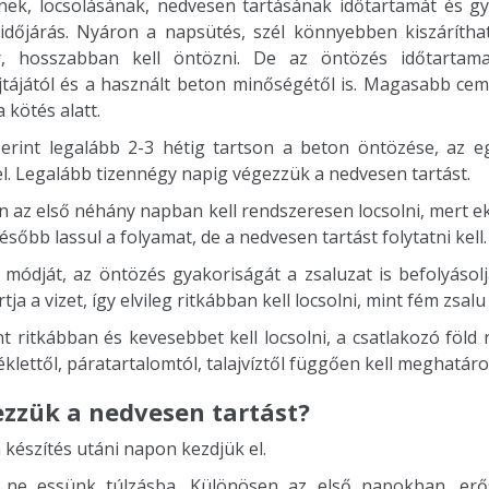
ek, locsolásának, nedvesen tartásának időtartamát és g
dőjárás. Nyáron a napsütés, szél könnyebben kiszáríthat
ör, hosszabban kell öntözni. De az öntözés időtarta
jtájától és a használt beton minőségétől is. Magasabb ce
a kötés alatt.
erint legalább 2-3 hétig tartson a beton öntözése, az 
l. Legalább tizennégy napig végezzük a nedvesen tartást.
n az első néhány napban kell rendszeresen locsolni, mert e
sőbb lassul a folyamat, de a nedvesen tartást folytatni kell
 módját, az öntözés gyakoriságát a zsaluzat is befolyásolj
tja a vizet, így elvileg ritkábban kell locsolni, mint fém zsal
ont ritkábban és kevesebbet kell locsolni, a csatlakozó föld 
klettől, páratartalomtól, talajvíztől függően kell meghatáro
zzük a nedvesen tartást?
 készítés utáni napon kezdjük el.
 ne essünk túlzásba. Különösen az első napokban, erős