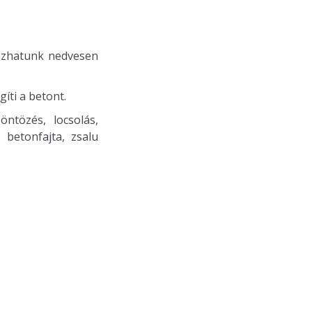
mazhatunk nedvesen
íti a betont.
ntözés, locsolás,
betonfajta, zsalu