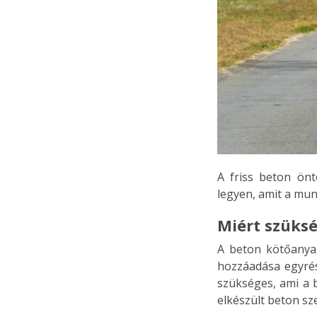
A friss beton ön
legyen, amit a mun
Miért szüksé
A beton kötőanya
hozzáadása egyrés
szükséges, ami a 
elkészült beton sz