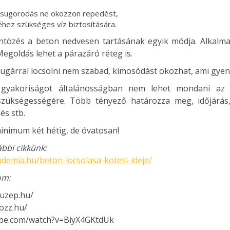
 zsugorodás ne okozzon repedést,
hez szükséges víz biztosítására.
öntözés a beton nedvesen tartásának egyik módja. Alkal
 Megoldás lehet a párazáró réteg is.
sugárral locsolni nem szabad, kimosódást okozhat, ami gyeng
 gyakoriságot általánosságban nem lehet mondani az ö
szükségességére. Több tényező határozza meg, időjárás, 
és stb.
inimum két hétig, de óvatosan!
bbi cikkünk:
ademia.hu/beton-locsolasa-kotesi-ideje/
om:
tuzep.hu/
ozz.hu/
ube.com/watch?v=BiyX4GKtdUk