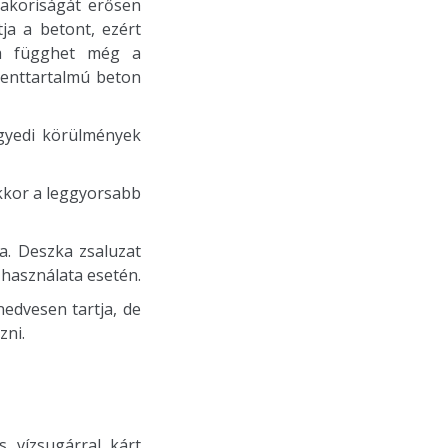
yakoriságát erősen
ja a betont, ezért
ma függhet még a
menttartalmú beton
egyedi körülmények
kkor a leggyorsabb
.
a. Deszka zsaluzat
u használata esetén.
nedvesen tartja, de
zni.
 vízsugárral kárt