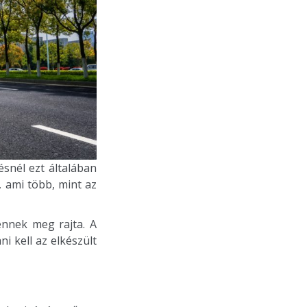
snél ezt általában
, ami több, mint az
ennek meg rajta. A
i kell az elkészült