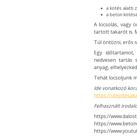
a kötés alatti
a beton kötésé
A locsolás, vagy 
tartott takarót is.
Túl öntözni, erős 
Egy időtartamot,
nedvesen tartás 
anyag, elhelyezked
Tehát locsoljunk m
Ide vonatkozó korá
https://utepitesak
Felhasznált irodal
https://www.dalos
https://www.beton
https://www.yout