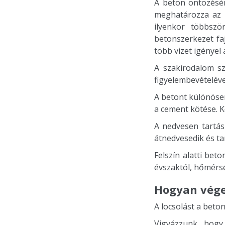
A beton öntözésén
meghatározza az i
ilyenkor többsz
betonszerkezet fa
több vizet igényel 
A szakirodalom sz
figyelembevételéve
A betont különöse
a cement kötése. Ké
A nedvesen tartás
átnedvesedik és tar
Felszín alatti bet
évszaktól, hőmérsé
Hogyan vége
A locsolást a beton
Vigyázzunk, hogy