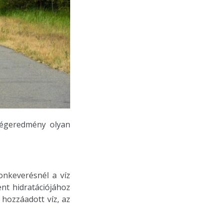
végeredmény olyan
nkeverésnél a víz
nt hidratációjához
hozzáadott víz, az