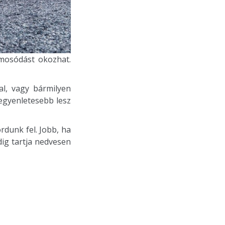
imosódást okozhat.
val, vagy bármilyen
egyenletesebb lesz
rdunk fel. Jobb, ha
ig tartja nedvesen