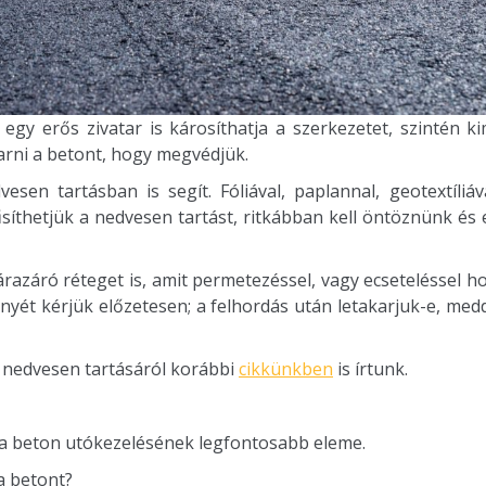
egy erős zivatar is károsíthatja a szerkezetet, szintén k
karni a betont, hogy megvédjük.
esen tartásban is segít. Fóliával, paplannal, geotextíliá
síthetjük a nedvesen tartást, ritkábban kell öntöznünk és 
azáró réteget is, amit permetezéssel, vagy ecseteléssel ho
yét kérjük előzetesen; a felhordás után letakarjuk-e, medd
, nedvesen tartásáról korábbi
cikkünkben
is írtunk.
 a beton utókezelésének legfontosabb eleme.
 a betont?