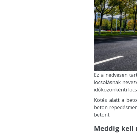
Ez a nedvesen tar
locsolásnak nevezv
időközönkénti locs
Kötés alatt a bet
beton repedésmente
betont.
Meddig kell