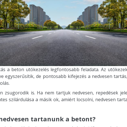
tás a beton utókezelés legfontosabb feladata. Az utókezelé
e egyszerűsítik, de pontosabb kifejezés a nedvesen tartás
olás.
on zsugorodik is. Ha nem tartjuk nedvesen, repedések jel
s szilárdulása a másik ok, amiért locsolni, nedvesen tartan
 nedvesen tartanunk a betont?