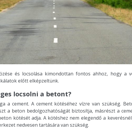
tözése és locsolása kimondottan fontos ahhoz, hogy a 
kálatok előtt elképzeltünk.
ges locsolni a betont?
ga a cement. A cement kötéséhez vízre van szükség. Beto
zt a beton bedolgozhatóságát biztosítja, másrészt a ceme
beton kötését adja. A kötéshez nem elegendő a keverésnél 
erkezet nedvesen tartására van szükség.