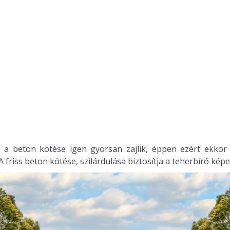
 a beton kötése igen gyorsan zajlik, éppen ezért ekkor
A friss beton kötése, szilárdulása biztosítja a teherbíró kép