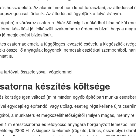
 is hosszú életű. Az alumíniumot nem lehet forrasztani, az átfedéssel 
opszegeccsel történik. Az átfedésnél ügyeljünk a folyásirányra.
rágább) a vörösréz csatorna. Akár 80 évig is működhet hiba nélkül (m
atorna készítést jól felkészült szakemberre érdemes bízni, hogy a maga
 jó megjelenést biztosítsuk.
ntes csatornaelemek, a függőleges levezető csövek, a kiegészítők (vég
csek) összeillő anyagúak legyenek, nemcsak esztétikai szempontból, ha
iatt is.
na tartóval, összefolyóval, végelemmel
satorna készítés költsége
és költsége igen változó (mint minden egyéb építőipari munka esetében
vel egyidejűleg építendő, vagy utólag, esetleg régit kellene újra cseréln
ától, a munkaterület megközelíthetőségétől (milyen magas, mennyire s
on 1 m ereszcsatorna és lefolyócső anyagára horganyzott lemezből min
ítőleg 2300 Ft. A kiegészítő elemek (rögzítő, bilincs, összefolyó) da