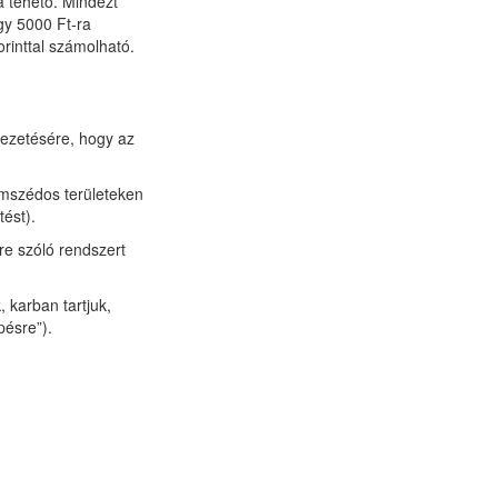
 tehető. Mindezt
gy 5000 Ft-ra
rinttal számolható.
vezetésére, hogy az
omszédos területeken
ést).
re szóló rendszert
 karban tartjuk,
pésre”).