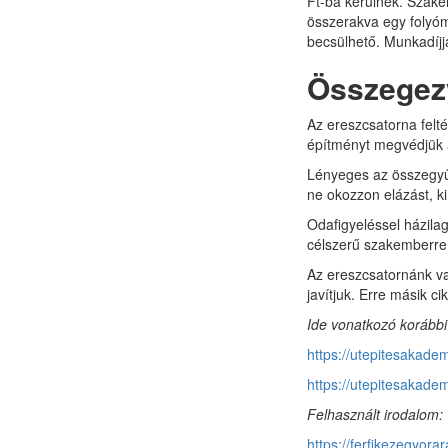
Ft-ba kerülnek. Szak
összerakva egy folyóm
becsülhető. Munkadíjj
Összegez
Az ereszcsatorna felt
építményt megvédjük 
Lényeges az összegyűl
ne okozzon elázást, ki
Odafigyeléssel házila
célszerű szakemberre 
Az ereszcsatornánk va
javítjuk. Erre másik c
Ide vonatkozó korábbi 
https://utepitesakadem
https://utepitesakadem
Felhasznált irodalom:
https://ferfikezegyora