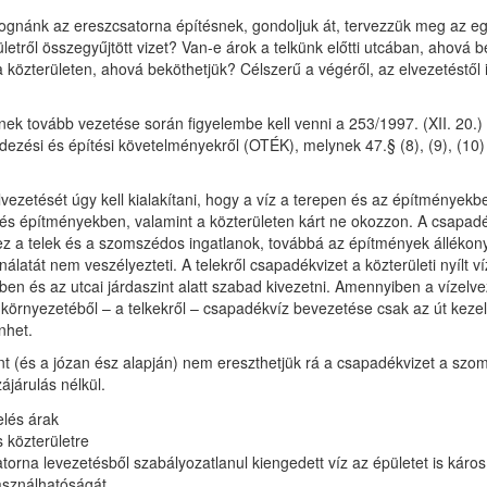
fognánk az ereszcsatorna építésnek, gondoljuk át, tervezzük meg az e
ületről összegyűjtött vizet? Van-e árok a telkünk előtti utcában, ahová
közterületen, ahová beköthetjük? Célszerű a végéről, az elvezetéstől ind
.
nek tovább vezetése során figyelembe kell venni a 253/1997. (XII. 20.)
dezési és építési követelményekről (OTÉK), melynek 47.§ (8), (9), (1
vezetését úgy kell kialakítani, hogy a víz a terepen és az építményekb
s építményekben, valamint a közterületen kárt ne okozzon. A csapadék
 ez a telek és a szomszédos ingatlanok, továbbá az építmények állékon
álatát nem veszélyezteti. A telekről csapadékvizet a közterületi nyílt 
en és az utcai járdaszint alatt szabad kivezetni. Amennyiben a vízelve
 környezetéből – a telkekről – csapadékvíz bevezetése csak az út keze
nhet.
nt (és a józan ész alapján) nem ereszthetjük rá a csapadékvizet a szom
ájárulás nélkül.
 közterületre
orna levezetésből szabályozatlanul kiengedett víz az épületet is károsí
asználhatóságát.