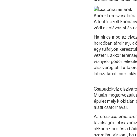
Korrekt ereszcsatorna 
A fent idézett kormány
védi az elázástól és 
Ha nincs mód az elvez
hordóban tárolhatjuk 
egy túlfolyón kereszt
vezetni, akkor lehets
víznyelő gödör létesít
elszivárogtatni a tető
lábazatánál, mert akk
Csapadékvíz elsziváro
Miután megterveztük az
épület melyik oldalán 
alatti csatornával.
Az ereszcsatorna szer
távolságra felcsavaro
akkor az ács és a bá
szerelés. Viszont, ha u