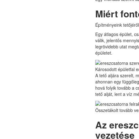
Miért fon
Építményeink tetőjéről
Egy átlagos épület, c
válik, jelentős menny
legrövidebb utat megta
épületet.
Károsodott épületfal e
A tető aljára szerelt, 
ahonnan egy függőlege
hová folyik tovább a 
tető alját, lent a víz
Összetákolt tovább ve
Az ereszc
vezetése