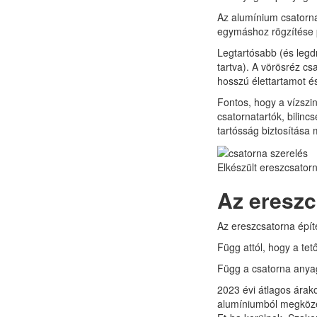
Az alumínium csatorna
egymáshoz rögzítése p
Legtartósabb (és legd
tartva). A vörösréz cs
hosszú élettartamot és
Fontos, hogy a vízszi
csatornatartók, bilin
tartósság biztosítása m
Elkészült ereszcsator
Az ereszc
Az ereszcsatorna épít
Függ attól, hogy a tető
Függ a csatorna anyag
2023 évi átlagos árak
alumíniumból megközel