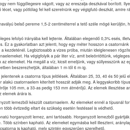
ogy nem függőlegesre vágott, vagy az ereszalja deszkával borított. Ily
ó lécet, vagy pótlólag fel kell szerelnünk egy végigfutó deszkát, amire r
navályú belső pereme 1,5-2 centiméterrel a tető széle mögé kerüljön, h
eges lefolyó irányába kell lejtenie. Általában elegendő 0,3% esés, ill
. Ez a gyakorlatban azt jelenti, hogy egy méter hosszon a csatornán
a kezdeténél. Legbiztosabb a vizes próba, miután ideiglenesen rögzítet
naelemeket. Ha végigfolyik a pár liter víz, amit beleöntöttünk, véglege
jük az elemeket. Ha megáll a víz, kicsit emeljünk, vagy süllyesszünk az 
etben beszerezhetjük, általában 1 m-től 6 m-ig.
 jelentenek a csatorna típus jelölések. Általában 25, 33, 40 és 50 jelű
 alakú csatornaelem kiterített hosszát adják meg. A leggyakoribb típuso
érője 105 mm, a 33-as pedig 153 mm átmérőjű. Az elemek illesztése an
 elemek árára is.
yzott lemezből készült csatornaelem. Az elemeket ennél a típusnál forr
 több évtizedig eltart és szükség esetén festéssel is védhető.
atú horganyzott lemez, ami tartósabb. Horganyzott lemezből gyártják 
 Több színben kapható. Az elemeket egymásba kell illeszteni, arányl
satorna is kapható, mely szintén egyszerűen szerelhető.