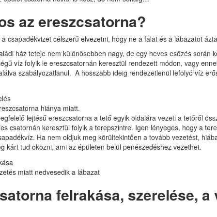
tos az ereszcsatorna?
 a csapadékvizet célszerű elvezetni, hogy ne a falat és a lábazatot ázt
saládi ház teteje nem különösebben nagy, de egy heves esőzés során k
iségű víz folyik le ereszcsatornán keresztül rendezett módon, vagy enn
lálva szabályozatlanul. A hosszabb ideig rendezetlenül lefolyó víz erő
reszcsatorna hiánya miatt.
megfelelő lejtésű ereszcsatorna a tető egyik oldalára vezeti a tetőről öss
s csatornán keresztül folyik a terepszintre. Igen lényeges, hogy a ter
csapadékvíz. Ha nem oldjuk meg körültekintően a tovább vezetést, hiáb
 még kárt tud okozni, ami az épületen belül penészedéshez vezethet.
zetés miatt nedvesedik a lábazat
satorna felrakása, szerelése, a 