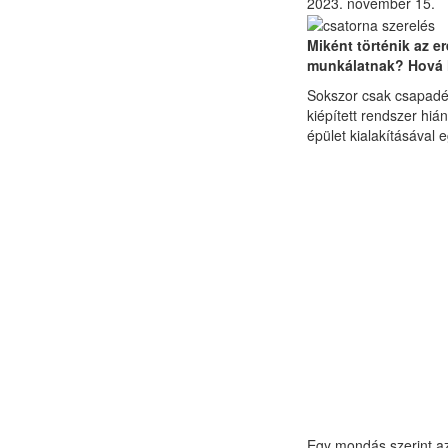
2023. november 15.
Miként történik az e
munkálatnak? Hová l
Sokszor csak csapadék
kiépített rendszer hi
épület kialakításával 
Egy mondás szerint az