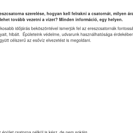
reszcsatorna szerelése, hogyan kell felrakni a csatornát, milyen á
ehet tovább vezetni a vizet? Minden információ, egy helyen.
osabb időjárás beköszöntével ismerjük fel az ereszcsatornák fontossá
ányait, hibáit. Épületeink védelme, udvarunk használhatósága érdekében
együtt célszerű az esővíz elvezetést is megoldani.
 épület csatorna nélkül is kész, de nem sokáig…