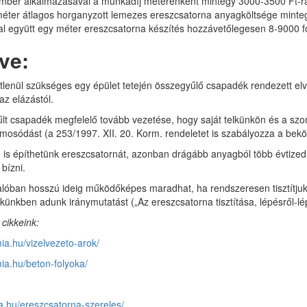
ember alkalmazásával a munkadíj méterenként mintegy 3000-3500 Ft-ra
éter átlagos horganyzott lemezes ereszcsatorna anyagköltsége minte
al együtt egy méter ereszcsatorna készítés hozzávetőlegesen 8-9000 fo
ve:
étlenül szükséges egy épület tetején összegyűlő csapadék rendezett el
az elázástól.
t csapadék megfelelő tovább vezetése, hogy saját telkünkön és a sz
mosódást (a 253/1997. XII. 20. Korm. rendeletet is szabályozza a beköt
g is építhetünk ereszcsatornát, azonban drágább anyagból több évtized
bízni.
lóban hosszú ideig működőképes maradhat, ha rendszeresen tisztítjuk,
ikkünkben adunk iránymutatást („Az ereszcsatorna tisztítása, lépésről-lé
cikkeink:
ia.hu/vizelvezeto-arok/
ia.hu/beton-folyoka/
ra.hu/ereszcsatorna-szereles/