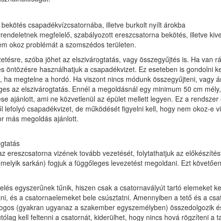
bekötés csapadékvízcsatornába, illetve burkolt nyílt árokba
rendeletnek megfelelő, szabályozott ereszcsatorna bekötés, illetve kiv
nem okoz problémát a szomszédos területen.
etésre, szóba jöhet az elszivárogtatás, vagy összegyűjtés is. Ha van r
és öntözésre használhatjuk a csapadékvizet. Ez eseteben is gondolni ke
ül, ha megtelne a hordó. Ha viszont nincs módunk összegyűjteni, vagy á
éges az elszivárogtatás. Ennél a megoldásnál egy minimum 50 cm mély, k
ése ajánlott, ami ne közvetlenül az épület mellett legyen. Ez a rendszer
ről lefolyó csapadékvizet, de működését figyelni kell, hogy nem okoz-e v
or más megoldás ajánlott.
gtatás
 ereszcsatorna vizének tovább vezetését, folytathatjuk az előkészítést.
(melyik sarkán) fogjuk a függőleges levezetést megoldani. Ezt követően
elés egyszerűnek tűnik, hiszen csak a csatornavályút tartó elemeket ke
zni, és a csatornaelemeket bele csúsztatni. Amennyiben a tető és a csa
dogos (gyakran ugyanaz a szakember egyszemélyben) összedolgozik é
tólag kell feltenni a csatornát, kiderülhet, hogy nincs hová rögzíteni a t