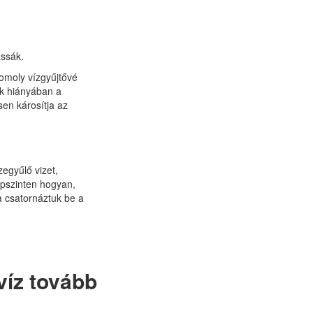
assák.
omoly vízgyűjtővé
ek hiányában a
sen károsítja az
zegyűlő vizet,
epszinten hogyan,
a csatornáztuk be a
víz tovább