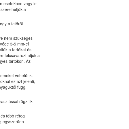
en esetekben vagy le
ászerelhetjük a
ogy a tetőről
etve nem szükséges
k vége 3-5 mm-el
tük a tartókat és
sre felcsavarozhatjuk a
egyes tartókon. Az
 elemeket vehetünk.
knál ez azt jelenti,
yaguktól függ.
asztással rögzítik
és több réteg
ag egyszerűen.