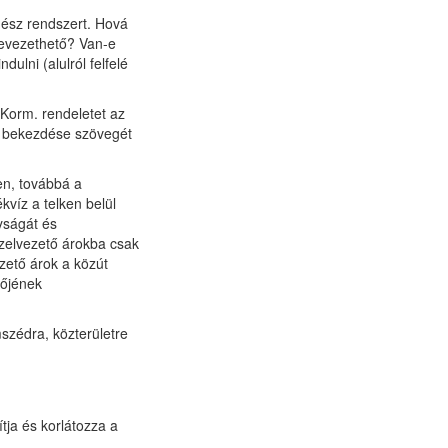
gész rendszert. Hová
 bevezethető? Van-e
ulni (alulról felfelé
 Korm. rendeletet az
0) bekezdése szövegét
en, továbbá a
víz a telken belül
yságát és
vízelvezető árokba csak
zető árok a közút
lőjének
szédra, közterületre
tja és korlátozza a