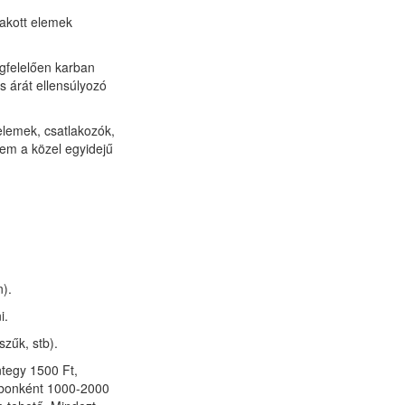
rakott elemek
egfelelően karban
s árát ellensúlyozó
elemek, csatlakozók,
nem a közel egyidejű
).
i.
zűk, stb).
tegy 1500 Ft,
rabonként 1000-2000