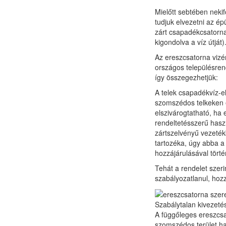
Mielőtt sebtében neki
tudjuk elvezetni az ép
zárt csapadékcsatorna 
kigondolva a víz útját)
Az ereszcsatorna vizé
országos településren
így összegezhetjük:
A telek csapadékvíz-el
szomszédos telkeken é
elszivárogtatható, ha
rendeltetésszerű haszn
zártszelvényű vezetékb
tartozéka, úgy abba a
hozzájárulásával törté
Tehát a rendelet szeri
szabályozatlanul, hozz
Szabálytalan kivezetés
A függőleges ereszcsat
szomszédos terület h