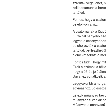
szarufák vége lehet, h
kell bontanunk a borít
tartókat.
Fontos, hogy a csator
belefollyon a víz.
A csatornának a függől
0,5%-nál nagyobb esés
legyen alacsonyabban 
belehelyeztük a csator
tartókat, beilleszthet
elemeket többféle mér
Fontos tudni, hogy mit
Ezek a számok a félkör
hogy a 25-ös jelű átm
Ugyanez vonatkozik az
Leggyakoribb a horgan
egymáshoz. Jó esetben
Létezik műanyag bevon
műanyaggal vonják be.
Műanyag alapanyagú c