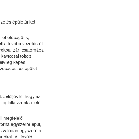
ezetés épületünket
á lehetőségünk,
ll a tovább vezetésről
rokba, zárt csatornába
aviccsal töltött
 elvileg képes
izesedést az épület
 Jelöljük ki, hogy az
 foglalkozzunk a tető
ll megfelelő
torna egyszerre épül,
s valóban egyszerű a
artókat. A kinyúló