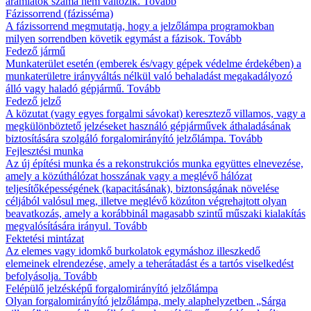
áramlatok száma nem változik.
Tovább
Fázissorrend (fázisséma)
A fázissorrend megmutatja, hogy a jelzőlámpa programokban
milyen sorrendben követik egymást a fázisok.
Tovább
Fedező jármű
Munkaterület esetén (emberek és/vagy gépek védelme érdekében) a
munkaterületre irányváltás nélkül való behaladást megakadályozó
álló vagy haladó gépjármű.
Tovább
Fedező jelző
A közutat (vagy egyes forgalmi sávokat) keresztező villamos, vagy a
megkülönböztető jelzéseket használó gépjárművek áthaladásának
biztosítására szolgáló forgalomirányító jelzőlámpa.
Tovább
Fejlesztési munka
Az új építési munka és a rekonstrukciós munka együttes elnevezése,
amely a közúthálózat hosszának vagy a meglévő hálózat
teljesítőképességének (kapacitásának), biztonságának növelése
céljából valósul meg, illetve meglévő közúton végrehajtott olyan
beavatkozás, amely a korábbinál magasabb szintű műszaki kialakítás
megvalósítására irányul.
Tovább
Fektetési mintázat
Az elemes vagy idomkő burkolatok egymáshoz illeszkedő
elemeinek elrendezése, amely a teherátadást és a tartós viselkedést
befolyásolja.
Tovább
Felépülő jelzésképű forgalomirányító jelzőlámpa
Olyan forgalomirányító jelzőlámpa, mely alaphelyzetben „Sárga