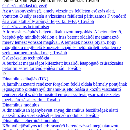
felület közötti relatív elmozdulást korlátozza.
Tovább
Csúszósurlódási tényező
Az a viszonyszám (f), amely vízszintes felületen csúszás alatt,
vontatott Q súly esetén a vízszintes felülettel párhuzamos F vonóerő
és a vontatott súly arányát fejezi ki. f=F/Q
Tovább
Csúszózsalus betonfiniser
A formasínes építés helyett alkalmazott megoldás. A betonelterítő,
beépítő gép mindkét oldalon a friss betont oldalról megtámasztó
merev lemezt vonszol magával. A lemezek hossza olyan, hogy
mögöttük a megfelelő konzisztenciájú és betömörített betonlemez
széle már nem roskad meg.
Tovább
Csúszózsalus technológia
A burkolat magasságot kifeszített huzalról letapogató csúszózsalus
betonfiniserrel történő építési mód.
Tovább
D
Dinamikus elhajlás (DN)
A járművisszataró rendszer forgalom felőli oldala bármely pontjának
legnagyobb oldalirányú dinamikus eltolódása a közúti visszatartó
rendszerekről szóló honosított európai szabványsorozat részletes
meghatározásai szerint.
Tovább
Dinamikus modulus
A dinamikusan igénybevett anyag dinamikus feszültségek alatti
alakváltozási viselkedését jellemző modulus.
Tovább
Dinamikus teherbírási modulus
Könnyű ejtősúlyos teherbírásmérő berendezéssel meghatározott