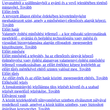
Ugyanabból a szállítmányból a gyártó és a vevő jelenlétében történő
mintavétel.
Tovább
Előírt érték
A tervezett állapot elérése érdekében követelményként
meghatározott szint, amely a minőségügyi ellenőrzés alapját képezi.
Tovább
Előírt határ
Valamely építési minősítési jellemző – a kor műszaki színvonalának
megfelelő – gyártási és beépítési technológiája vagy mérési és
vizsgálati bizonytalansága alapján elfogadott, megengedett
küszöbszintje.
Tovább
Előírt minőség
Előírt minőségű a teljesítés, ha az ellenőrzés tárgyát képező
építményrész vagy építési alapanyag valamennyi építési minősítési
jellemző vonatkozásában, az előírt értékhez képest legfeljebb az
előírt tűrés mértékével eltérő szinten valósul meg.
Tovább
Előírt tűrés
Az előírt érték és az előírt határ közötti, megengedett eltérés.
Tovább
Előkészítő jelzés
A forgalomirányító jelzőlámpa tilos jelzését követő és a szabad
jelzését megelőző jelzésképe.
Tovább
Elővárosi vasút
A közúti közlekedéstől túlnyomórészt szintben elválasztott pályával
rendelkező vasút, amelyet a közút külön szintben, vagy biztosított
átjáróban keresztezhet.
Tovább