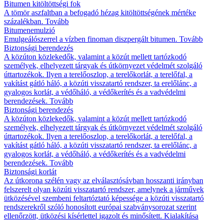
Bitumen kitöltöttségi fok
A tömör aszfaltban a befogadó hézag kitöltöttségének mértéke
százalékban.
Tovább
Bitumenemulzió
Emulgeálószerrel a vízben finoman diszpergált bitumen.
Tovább
Biztonsági berendezés
A közúton közlekedők, valamint a közút mellett tartózkodó
személyek, elhelyezett tárgyak és útkörnyezet védelmét szolgáló
úttartozékok. Ilyen a terelőoszlop, a terelőkorlát, a terelőfal, a
vakítást gátló háló, a közúti visszatartó rendszer, ta erelőlánc, a
gyalogos korlát, a védőháló, a védőkerítés és a vadvédelmi
berendezések.
Tovább
Biztonsági berendezés
A közúton közlekedők, valamint a közút mellett tartózkodó
személyek, elhelyezett tárgyak és útkörnyezet védelmét szolgáló
úttartozékok. Ilyen a terelőoszlop, a terelőkorlát, a terelőfal, a
vakítást gátló háló, a közúti visszatartó rendszer, ta erelőlánc, a
gyalogos korlát, a védőháló, a védőkerítés és a vadvédelmi
berendezések.
Tovább
Biztonsági korlát
Az útkorona szélén vagy az elválasztósávban hosszanti irányban
felszerelt olyan közúti visszatartó rendszer, amelynek a járművek
ütközésével szembeni feltartóztató képessége a közúti visszatartó
rendszerekről szóló honosított európai szabványsorozat szerint
ellenőrzött, ütközési kísérlettel igazolt és minősített. Kialakítása