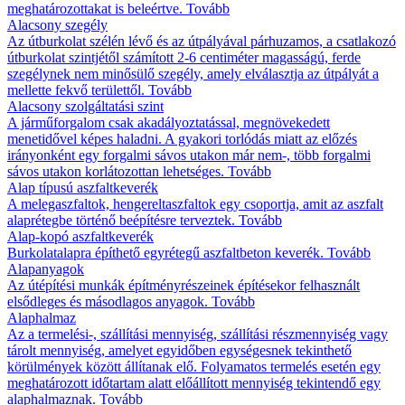
meghatározottakat is beleértve.
Tovább
Alacsony szegély
Az útburkolat szélén lévő és az útpályával párhuzamos, a csatlakozó
útburkolat szintjétől számított 2-6 centiméter magasságú, ferde
szegélynek nem minősülő szegély, amely elválasztja az útpályát a
mellette fekvő területtől.
Tovább
Alacsony szolgáltatási szint
A járműforgalom csak akadályoztatással, megnövekedett
menetidővel képes haladni. A gyakori torlódás miatt az előzés
irányonként egy forgalmi sávos utakon már nem-, több forgalmi
sávos utakon korlátozottan lehetséges.
Tovább
Alap típusú aszfaltkeverék
A melegaszfaltok, hengereltaszfaltok egy csoportja, amit az aszfalt
alaprétegbe történő beépítésre terveztek.
Tovább
Alap-kopó aszfaltkeverék
Burkolatalapra építhető egyrétegű aszfaltbeton keverék.
Tovább
Alapanyagok
Az útépítési munkák építményrészeinek építésekor felhasznált
elsődleges és másodlagos anyagok.
Tovább
Alaphalmaz
Az a termelési-, szállítási mennyiség, szállítási részmennyiség vagy
tárolt mennyiség, amelyet egyidőben egységesnek tekinthető
körülmények között állítanak elő. Folyamatos termelés esetén egy
meghatározott időtartam alatt előállított mennyiség tekintendő egy
alaphalmaznak.
Tovább