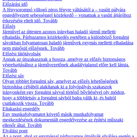
Előzárási idő
A fénysorompó villogó piros fényre váltásától a – vasúti pályára
engedélyezett sebességgel közlekedő – vonatnak a vasúti átjáróhoz
érkezéséig eltelt idő.
Tovább
Előzés
Járművel az úttesten azonos irányban haladó jármű melletti
elhaladás. Párhuzamos közlekedés esetében a különböző forgalmi
sávokban folyamatosan haladó járművek egymás melletti elhaladása
nem minősül előzésnek.
Tovább
Előzési látótávolság
Annak az útszakasznak a hossza, amelyre az előzés biztonságos
végrehajtásához a járművezetőnek akadálytalanul előre kell látnia.
Tovább
Előzési sáv
Olyan többlet forgalmi sáv, amelyet az előzés lehetőségének
biztosítása céljából alakítanak ki a folyópályás szakaszok
irányonként egy forgalmi sávval történő bővítésével oly módon,
hogy a többletsáv a forgalmi sávból balra válik ki, és balról
csatlakozik vissza.
Tovább
Eltakarási engedély
Egy munkafolyamatot követő másik munkafolyamat
megkezdésének dokumentált engedélyezése az építési műszaki
ellenőr által.
Tovább
Elválási pont
Az a pont, ahol az egymással párhuzamos útpályák elválása esetén a