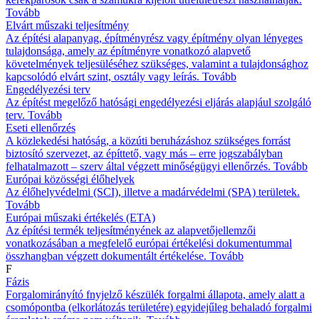
Tovább
Elvárt műszaki teljesítmény
Az építési alapanyag, építményrész vagy építmény olyan lényeges
tulajdonsága, amely az építményre vonatkozó alapvető
követelmények teljesüléséhez szükséges, valamint a tulajdonsághoz
kapcsolódó elvárt szint, osztály vagy leírás.
Tovább
Engedélyezési terv
Az építést megelőző hatósági engedélyezési eljárás alapjául szolgáló
terv.
Tovább
Eseti ellenőrzés
A közlekedési hatóság, a közúti beruházáshoz szükséges forrást
biztosító szervezet, az építtető, vagy más – erre jogszabályban
felhatalmazott – szerv által végzett minőségügyi ellenőrzés.
Tovább
Európai közösségi élőhelyek
Az élőhelyvédelmi (SCI), illetve a madárvédelmi (SPA) területek.
Tovább
Európai műszaki értékelés (ETA)
Az építési termék teljesítményének az alapvetőjellemzői
vonatkozásában a megfelelő európai értékelési dokumentummal
összhangban végzett dokumentált értékelése.
Tovább
F
Fázis
Forgalomirányító fnyjelző készülék forgalmi állapota, amely alatt a
csomópontba (elkorlátozás területére) egyidejűleg behaladó forgalmi