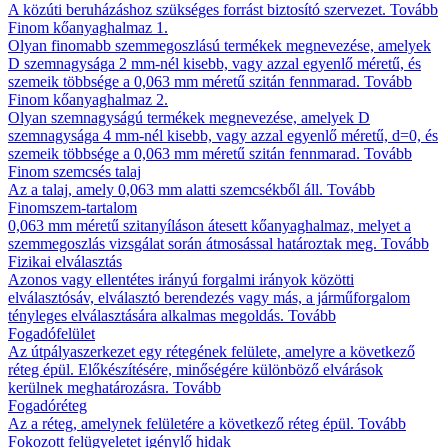
A közúti beruházáshoz szükséges forrást biztosító szervezet.
Tovább
Finom kőanyaghalmaz 1.
Olyan finomabb szemmegoszlású termékek megnevezése, amelyek
D szemnagysága 2 mm-nél kisebb, vagy azzal egyenlő méretű, és
szemeik többsége a 0,063 mm méretű szitán fennmarad.
Tovább
Finom kőanyaghalmaz 2.
Olyan szemnagyságú termékek megnevezése, amelyek D
szemnagysága 4 mm-nél kisebb, vagy azzal egyenlő méretű, d=0, és
szemeik többsége a 0,063 mm méretű szitán fennmarad.
Tovább
Finom szemcsés talaj
Az a talaj, amely 0,063 mm alatti szemcsékből áll.
Tovább
Finomszem-tartalom
0,063 mm méretű szitanyíláson átesett kőanyaghalmaz, melyet a
szemmegoszlás vizsgálat során átmosással határoztak meg.
Tovább
Fizikai elválasztás
Azonos vagy ellentétes irányú forgalmi irányok közötti
elválasztósáv, elválasztó berendezés vagy más, a járműforgalom
tényleges elválasztására alkalmas megoldás.
Tovább
Fogadófelület
Az útpályaszerkezet egy rétegének felülete, amelyre a következő
réteg épül. Előkészítésére, minőségére különböző elvárások
kerülnek meghatározásra.
Tovább
Fogadóréteg
Az a réteg, amelynek felületére a következő réteg épül.
Tovább
Fokozott felügyeletet igénylő hidak