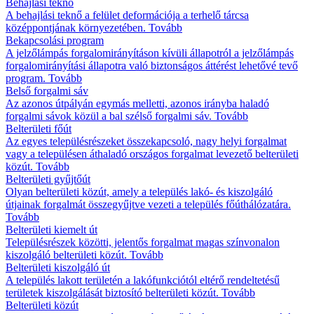
Behajlási teknő
A behajlási teknő a felület deformációja a terhelő tárcsa
középpontjának környezetében.
Tovább
Bekapcsolási program
A jelzőlámpás forgalomirányításon kívüli állapotról a jelzőlámpás
forgalomirányítási állapotra való biztonságos áttérést lehetővé tevő
program.
Tovább
Belső forgalmi sáv
Az azonos útpályán egymás melletti, azonos irányba haladó
forgalmi sávok közül a bal szélső forgalmi sáv.
Tovább
Belterületi főút
Az egyes településrészeket összekapcsoló, nagy helyi forgalmat
vagy a településen áthaladó országos forgalmat levezető belterületi
közút.
Tovább
Belterületi gyűjtőút
Olyan belterületi közút, amely a település lakó- és kiszolgáló
útjainak forgalmát összegyűjtve vezeti a település főúthálózatára.
Tovább
Belterületi kiemelt út
Településrészek közötti, jelentős forgalmat magas színvonalon
kiszolgáló belterületi közút.
Tovább
Belterületi kiszolgáló út
A település lakott területén a lakófunkciótól eltérő rendeltetésű
területek kiszolgálását biztosító belterületi közút.
Tovább
Belterületi közút