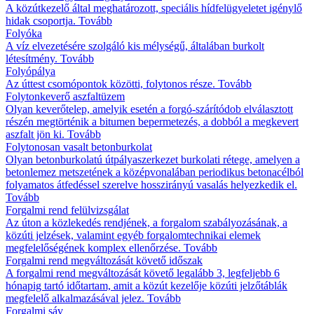
A közútkezelő által meghatározott, speciális hídfelügyeletet igénylő
hidak csoportja.
Tovább
Folyóka
A víz elvezetésére szolgáló kis mélységű, általában burkolt
létesítmény.
Tovább
Folyópálya
Az úttest csomópontok közötti, folytonos része.
Tovább
Folytonkeverő aszfaltüzem
Olyan keverőtelep, amelyik esetén a forgó-szárítódob elválasztott
részén megtörténik a bitumen bepermetezés, a dobból a megkevert
aszfalt jön ki.
Tovább
Folytonosan vasalt betonburkolat
Olyan betonburkolatú útpályaszerkezet burkolati rétege, amelyen a
betonlemez metszetének a középvonalában periodikus betonacélból
folyamatos átfedéssel szerelve hosszirányú vasalás helyezkedik el.
Tovább
Forgalmi rend felülvizsgálat
Az úton a közlekedés rendjének, a forgalom szabályozásának, a
közúti jelzések, valamint egyéb forgalomtechnikai elemek
megfelelőségének komplex ellenőrzése.
Tovább
Forgalmi rend megváltozását követő időszak
A forgalmi rend megváltozását követő legalább 3, legfeljebb 6
hónapig tartó időtartam, amit a közút kezelője közúti jelzőtáblák
megfelelő alkalmazásával jelez.
Tovább
Forgalmi sáv