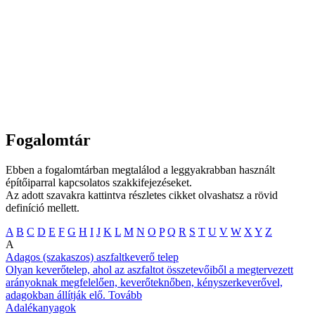
Fogalomtár
Ebben a fogalomtárban megtalálod a leggyakrabban használt
építőiparral kapcsolatos szakkifejezéseket.
Az adott szavakra kattintva részletes cikket olvashatsz a rövid
definíció mellett.
A
B
C
D
E
F
G
H
I
J
K
L
M
N
O
P
Q
R
S
T
U
V
W
X
Y
Z
A
Adagos (szakaszos) aszfaltkeverő telep
Olyan keverőtelep, ahol az aszfaltot összetevőiből a megtervezett
arányoknak megfelelően, keverőteknőben, kényszerkeverővel,
adagokban állítják elő.
Tovább
Adalékanyagok