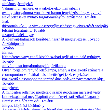
általános járműjelző
Valamennyi járműre, és gyalogosjelző hiányában a
gyalogosforgalomra vonatkozó három fényjelzős kör-, vagy nyíl
alakú jelzéseket mutató forgalomirányító jelzőlámpa.
Tovább
árok
útkoronán kívüli, a vizek összegyűjtését és/vagy elvezetését szolgáló
felszíni létesítmény.
Tovább
ásványi adalékanyag
A kőanyag-halmazok korábban használt megnevezése.
Tovább
Aszfalttípusok
Tovább
áteresz
Két méteres vagy ennél kisebb szabad nyílású áthidaló műtárgy.
Tovább
áthívó típusú forgalomirányító jelzőlámpa
Olyan forgalomirányító jelzőlámpa, amely a közlekedő számára a
csomóponton való áthaladás lehetőségét jelzi, és jelzéseit a
közlekedő a csomóponton történő áthaladáskor folyamatosan látja.
Tovább
átlageltérés
A minősítési jellemző megfelelő számú geodéziai méréssel vagy
laborvizsgálattal megállapított eredményei statisztikai átlagának
eltérése az előírt értéktől.
Tovább
átlagos időjárási körülmény
Az egyes időjárási elemek mérhető értékeinek, az adott útépítési