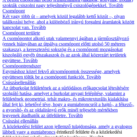
szokták csiszolni nagy teljesítményű csiszológépekkel.
Tovább
Csomópont
Két vagy több út – amelyek közül legalább kettő közút –, olyan
találkozási helye, ahol a különböző irányú forgalmi áramlatok között
kapcsolat van.
Tovább
Csomópont területe
A csomópontot alkotó utak valamennyi ágában a járműosztályozó
(ennek hiányában az útpálya csomópont előtti utolsó 50 méteres
szakasza), a keresztezési sokszög és a csomóponti mozgásokat
kiszolgáló egyéb útszakaszok és az azok által közrezárt területek
együttese.
Tovább
Csomópontrendszer
Egymáshoz közel fekvő alcsomópontok összessége, amelyek
együttesen töltik be a csomóponti funkciót.
Tovább
Csúszásellenállás
Az útburkolat felületének az a súrlódásos erőkapcsolat létesítésére
szolgáló hatása, amelyet a burkolat anyagi felépítése, valamint a
felületének geometriai, tehát makro- és mikrotexturális kialakítása
által fejt ki, lehetővé téve, hogy a gumiabroncsról a hajtó-, a fékező-,
a gyorsító- és az oldalirányú erők minél teljesebb mértékben
legyenek átadhatók az útfelületre.
Tovább
Csúszási ellenállás
A közlekedési felület azon jellemző tulajdonsága, amely a gyalogos
lábbeli vagy a
gumiabroncs
érintkező felülete és a közlekedési