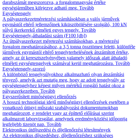
darabszámát megszorozva, a forgalomnagyság értéke
egységjárműben kifejezve adható meg.
Tovább
Egységtengely
A pályaszerkezetméretezési számításokban a valós járművek
egymástól eltérő jellemzőinek kiküszöbölésére szolgáló, 100 kN
súlyú ikerkerekű elméleti egyes tengely.
Tovább
Egységtengely-áthaladási szám (F100 [db])
Az útpályaszerkezet méretezési számításokban, a méretezési
forgalom meghatározásához, a 3,5 tonna össztömeg feletti, különféle
járművek egymástól eltérő tengelyterhelésének átszámított értéke,
amely az út keresztszelvényében valamely időszak alatt áthaladó
elméleti egységtengelyek számával kerül meghatározásra.
Tovább
Egységtengely-szorzó
A különböző tengelysúlyokhoz alkalmazható olyan átszámítási
tényező, amelyik azt mutatja meg, hogy az adott tengelysúly az
egységtengelyhez képest milyen mértékű rongáló hatást okoz a
pályaszerkezetben.
Tovább
Egyszerűsített minőségügyi ellenőrzés
A hosszú technológiai idejű minőségügyi ellenőrzések esetében a
vonatkozó útügyi műszaki szabályozási dokumentumokban
meghatározott, e rendelet vagy az építtető előírásai szerint
alkalmazott laborvizsgálat, amelynek eredményközlési időpontja
legfeljebb tizenöt nap.
Tovább
Elektronikus útdíjszedési és díjellenőrzési létesítmények
Az elektronikus díjszedéshez, díjellenőrzéshez szükséges