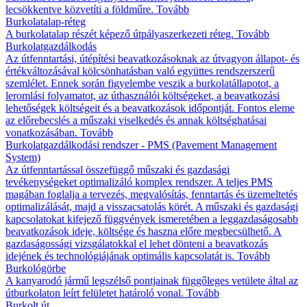
lecsökkentve közvetíti a földműre.
Tovább
Burkolatalap-réteg
A burkolatalap részét képező útpályaszerkezeti réteg.
Tovább
Burkolatgazdálkodás
Az útfenntartási, útépítési beavatkozásoknak az útvagyon állapot- és
értékváltozásával kölcsönhatásban való együttes rendszerszerű
szemlélet. Ennek során figyelembe veszik a burkolatállapotot, a
leromlási folyamatot, az úthasználói költségeket, a beavatkozási
lehetőségek költségeit és a beavatkozások időpontját. Fontos eleme
az előrebecslés a műszaki viselkedés és annak költséghatásai
vonatkozásában.
Tovább
Burkolatgazdálkodási rendszer - PMS (Pavement Management
System)
Az útfenntartással összefüggő műszaki és gazdasági
tevékenységeket optimalizáló komplex rendszer. A teljes PMS
magában foglalja a tervezés, megvalósítás, fenntartás és üzemeltetés
optimalizálását, majd a visszacsatolás körét. A műszaki és gazdasági
kapcsolatokat kifejező függvények ismeretében a leggazdaságosabb
beavatkozások ideje, költsége és haszna előre megbecsülhető. A
gazdaságossági vizsgálatokkal el lehet dönteni a beavatkozás
idejének és technológiájának optimális kapcsolatát is.
Tovább
Burkológörbe
A kanyarodó jármű legszélső pontjainak függőleges vetülete által az
útburkolaton leírt felületet határoló vonal.
Tovább
Burkolt út