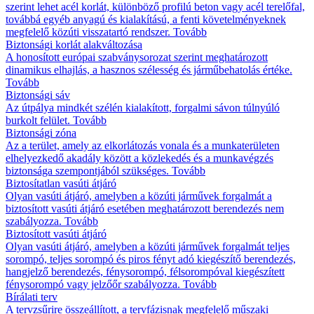
szerint lehet acél korlát, különböző profilú beton vagy acél terelőfal,
továbbá egyéb anyagú és kialakítású, a fenti követelményeknek
megfelelő közúti visszatartó rendszer.
Tovább
Biztonsági korlát alakváltozása
A honosított európai szabványsorozat szerint meghatározott
dinamikus elhajlás, a hasznos szélesség és járműbehatolás értéke.
Tovább
Biztonsági sáv
Az útpálya mindkét szélén kialakított, forgalmi sávon túlnyúló
burkolt felület.
Tovább
Biztonsági zóna
Az a terület, amely az elkorlátozás vonala és a munkaterületen
elhelyezkedő akadály között a közlekedés és a munkavégzés
biztonsága szempontjából szükséges.
Tovább
Biztosítatlan vasúti átjáró
Olyan vasúti átjáró, amelyben a közúti járművek forgalmát a
biztosított vasúti átjáró esetében meghatározott berendezés nem
szabályozza.
Tovább
Biztosított vasúti átjáró
Olyan vasúti átjáró, amelyben a közúti járművek forgalmát teljes
sorompó, teljes sorompó és piros fényt adó kiegészítő berendezés,
hangjelző berendezés, fénysorompó, félsorompóval kiegészített
fénysorompó vagy jelzőőr szabályozza.
Tovább
Bírálati terv
A tervzsűrire összeállított, a tervfázisnak megfelelő műszaki