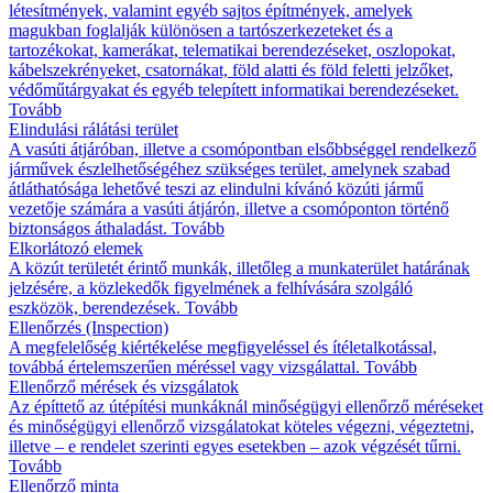
létesítmények, valamint egyéb sajtos építmények, amelyek
magukban foglalják különösen a tartószerkezeteket és a
tartozékokat, kamerákat, telematikai berendezéseket, oszlopokat,
kábelszekrényeket, csatornákat, föld alatti és föld feletti jelzőket,
védőműtárgyakat és egyéb telepített informatikai berendezéseket.
Tovább
Elindulási rálátási terület
A vasúti átjáróban, illetve a csomópontban elsőbbséggel rendelkező
járművek észlelhetőségéhez szükséges terület, amelynek szabad
átláthatósága lehetővé teszi az elindulni kívánó közúti jármű
vezetője számára a vasúti átjárón, illetve a csomóponton történő
biztonságos áthaladást.
Tovább
Elkorlátozó elemek
A közút területét érintő munkák, illetőleg a munkaterület határának
jelzésére, a közlekedők figyelmének a felhívására szolgáló
eszközök, berendezések.
Tovább
Ellenőrzés (Inspection)
A megfelelőség kiértékelése megfigyeléssel és ítéletalkotással,
továbbá értelemszerűen méréssel vagy vizsgálattal.
Tovább
Ellenőrző mérések és vizsgálatok
Az építtető az útépítési munkáknál minőségügyi ellenőrző méréseket
és minőségügyi ellenőrző vizsgálatokat köteles végezni, végeztetni,
illetve – e rendelet szerinti egyes esetekben – azok végzését tűrni.
Tovább
Ellenőrző minta