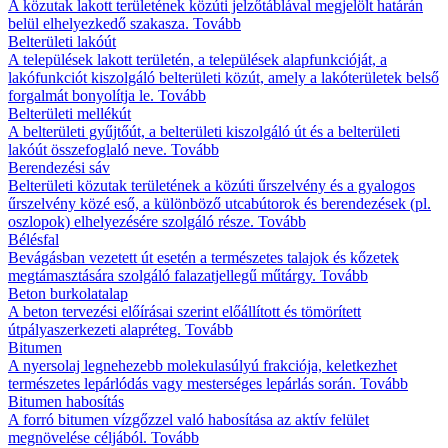
A közutak lakott területének közúti jelzőtáblával megjelölt határán
belül elhelyezkedő szakasza.
Tovább
Belterületi lakóút
A települések lakott területén, a települések alapfunkcióját, a
lakófunkciót kiszolgáló belterületi közút, amely a lakóterületek belső
forgalmát bonyolítja le.
Tovább
Belterületi mellékút
A belterületi gyűjtőút, a belterületi kiszolgáló út és a belterületi
lakóút összefoglaló neve.
Tovább
Berendezési sáv
Belterületi közutak területének a közúti űrszelvény és a gyalogos
űrszelvény közé eső, a különböző utcabútorok és berendezések (pl.
oszlopok) elhelyezésére szolgáló része.
Tovább
Bélésfal
Bevágásban vezetett út esetén a természetes talajok és kőzetek
megtámasztására szolgáló falazatjellegű műtárgy.
Tovább
Beton burkolatalap
A beton tervezési előírásai szerint előállított és tömörített
útpályaszerkezeti alapréteg.
Tovább
Bitumen
A nyersolaj legnehezebb molekulasúlyú frakciója, keletkezhet
természetes lepárlódás vagy mesterséges lepárlás során.
Tovább
Bitumen habosítás
A forró bitumen vízgőzzel való habosítása az aktív felület
megnövelése céljából.
Tovább