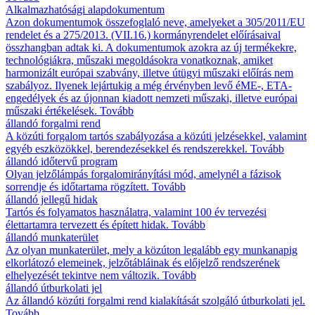
Alkalmazhatósági alapdokumentum
Azon dokumentumok összefoglaló neve, amelyeket a 305/2011/EU
rendelet és a 275/2013. (VII.16.) kormányrendelet előírásaival
összhangban adtak ki. A dokumentumok azokra az új termékekre,
technológiákra, műszaki megoldásokra vonatkoznak, amiket
harmonizált európai szabvány, illetve útügyi műszaki előírás nem
szabályoz. Ilyenek lejártukig a még érvényben levő éME-, ETA-
engedélyek és az újonnan kiadott nemzeti műszaki, illetve európai
műszaki értékelések.
Tovább
állandó forgalmi rend
A közúti forgalom tartós szabályozása a közúti jelzésekkel, valamint
egyéb eszközökkel, berendezésekkel és rendszerekkel.
Tovább
állandó időtervű program
Olyan jelzőlámpás forgalomirányítási mód, amelynél a fázisok
sorrendje és időtartama rögzített.
Tovább
állandó jellegű hidak
Tartós és folyamatos használatra, valamint 100 év tervezési
élettartamra tervezett és épített hidak.
Tovább
állandó munkaterület
Az olyan munkaterület, mely a közúton legalább egy munkanapig
elkorlátozó elemeinek, jelzőtábláinak és előjelző rendszerének
elhelyezését tekintve nem változik.
Tovább
állandó útburkolati jel
Az állandó közúti forgalmi rend kialakítását szolgáló útburkolati jel.
Tovább