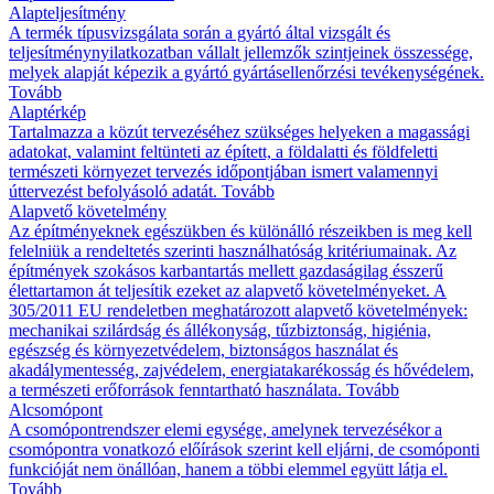
Alapteljesítmény
A termék típusvizsgálata során a gyártó által vizsgált és
teljesítménynyilatkozatban vállalt jellemzők szintjeinek összessége,
melyek alapját képezik a gyártó gyártásellenőrzési tevékenységének.
Tovább
Alaptérkép
Tartalmazza a közút tervezéséhez szükséges helyeken a magassági
adatokat, valamint feltünteti az épített, a földalatti és földfeletti
természeti környezet tervezés időpontjában ismert valamennyi
úttervezést befolyásoló adatát.
Tovább
Alapvető követelmény
Az építményeknek egészükben és különálló részeikben is meg kell
felelniük a rendeltetés szerinti használhatóság kritériumainak. Az
építmények szokásos karbantartás mellett gazdaságilag ésszerű
élettartamon át teljesítik ezeket az alapvető követelményeket. A
305/2011 EU rendeletben meghatározott alapvető követelmények:
mechanikai szilárdság és állékonyság, tűzbiztonság, higiénia,
egészség és környezetvédelem, biztonságos használat és
akadálymentesség, zajvédelem, energiatakarékosság és hővédelem,
a természeti erőforrások fenntartható használata.
Tovább
Alcsomópont
A csomópontrendszer elemi egysége, amelynek tervezésékor a
csomópontra vonatkozó előírások szerint kell eljárni, de csomóponti
funkcióját nem önállóan, hanem a többi elemmel együtt látja el.
Tovább