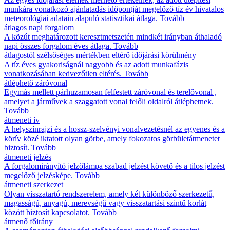
munkára vonatkozó ajánlatadás időpontját megelőző tíz év hivatalos
meteorológiai adatain alapuló statisztikai átlaga.
Tovább
átlagos napi forgalom
A közút meghatározott keresztmetszetén mindkét irányban áthaladó
napi összes forgalom éves átlaga.
Tovább
átlagostól szélsőséges mértékben eltérő időjárási körülmény
A tíz éves gyakoriságnál nagyobb és az adott munkafázis
vonatkozásában kedvezőtlen eltérés.
Tovább
átléphető záróvonal
Egymás mellett párhuzamosan felfestett záróvonal és terelővonal ,
amelyet a járművek a szaggatott vonal felőli oldalról átléphetnek.
Tovább
átmeneti ív
A helyszínrajzi és a hossz-szelvényi vonalvezetésnél az egyenes és a
körív közé iktatott olyan görbe, amely fokozatos görbületátmenetet
biztosít.
Tovább
átmeneti jelzés
A forgalomirányító jelzőlámpa szabad jelzést követő és a tilos jelzést
megelőző jelzésképe.
Tovább
átmeneti szerkezet
Olyan visszatartó rendszerelem, amely két különböző szerkezetű,
magasságú, anyagú, merevségű vagy visszatartási szintű korlát
között biztosít kapcsolatot.
Tovább
átmenő főirány