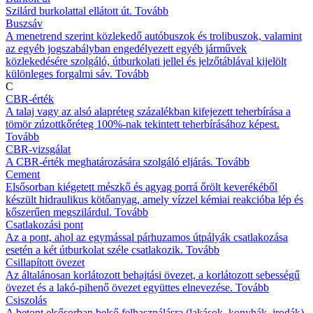
Szilárd burkolattal ellátott út.
Tovább
Buszsáv
A menetrend szerint közlekedő autóbuszok és trolibuszok, valamint
az egyéb jogszabályban engedélyezett egyéb járművek
közlekedésére szolgáló, útburkolati jellel és jelzőtáblával kijelölt
különleges forgalmi sáv.
Tovább
C
CBR-érték
A talaj vagy az alsó alapréteg százalékban kifejezett teherbírása a
tömör zúzottkőréteg 100%-nak tekintett teherbírásához képest.
Tovább
CBR-vizsgálat
A CBR-érték meghatározására szolgáló eljárás.
Tovább
Cement
Elsősorban kiégetett mészkő és agyag porrá őrölt keverékéből
készült hidraulikus kötőanyag, amely vízzel kémiai reakcióba lép és
kőszerűen megszilárdul.
Tovább
Csatlakozási pont
Az a pont, ahol az egymással párhuzamos útpályák csatlakozása
esetén a két útburkolat széle csatlakozik.
Tovább
Csillapított övezet
Az általánosan korlátozott behajtási övezet, a korlátozott sebességű
övezet és a lakó-pihenő övezet együttes elnevezése.
Tovább
Csiszolás
A betont elsősorban belső felhasználásra (lakások, konyhák, irodák)