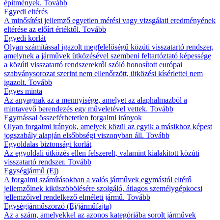
építmények.
Tovább
Egyedi eltérés
A minősítési jellemző egyetlen mérési vagy vizsgálati eredményének
eltérése az előírt értéktől.
Tovább
Egyedi korlát
Olyan számítással igazolt megfelelőségű közúti visszatartó rendszer,
amelynek a járművek ütközésével szembeni feltartóztató képessége
a közúti visszatartó rendszerekről szóló honosított európai
szabványsorozat szerint nem ellenőrzött, ütközési kísérlettel nem
igazolt.
Tovább
Egyes minta
Az anyagnak az a mennyisége, amelyet az alaphalmazból a
mintavevő berendezés egy műveletével vettek.
Tovább
Egymással összeférhetetlen forgalmi irányok
Olyan forgalmi irányok, amelyek közül az egyik a másikhoz képest
jogszabály alapján elsőbbségi viszonyban áll.
Tovább
Egyoldalas biztonsági korlát
Az egyoldali ütközés ellen felszerelt, valamint kialakított közúti
visszatartó rendszer.
Tovább
Egységjármű (Ej)
A forgalmi számításokban a valós járművek egymástól eltérő
jellemzőinek kiküszöbölésére szolgáló, átlagos személygépkocsi
jellemzőivel rendelkező elméleti jármű.
Tovább
Egységjárműszorzó (Ej/járműfajta)
Az a szám, amelyekkel az azonos kategóriába sorolt járművek