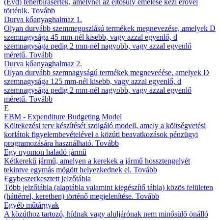
(Evd) teherbírásérték, amelynél az ejtősúly emelése kézi erővel
történik.
Tovább
Durva kőanyaghalmaz 1.
Olyan durvább szemmegoszlású termékek megnevezése, amelyek D
szemnagysága 45 mm-nél kisebb, vagy azzal egyenlő, d
szemnagysága pedig 2 mm-nél nagyobb, vagy azzal egyenlő
méretű.
Tovább
Durva kőanyaghalmaz 2.
Olyan durvább szemnagyságú termékek megneveéése, amelyek D
szemnagysága 125 mm-nél kisebb, vagy azzal egyenlő, d
szemnagysága pedig 2 mm-nél nagyobb, vagy azzal egyenlő
méretű.
Tovább
E
EBM - Expenditure Budgeting Model
Költekezési terv készítését szolgáló modell, amely a költségvetési
korlátok figyelembevételével a közúti beavatkozások pénzügyi
programozására használható.
Tovább
Egy nyomon haladó jármű
Kétkerekű jármű, amelyen a kerekek a jármű hossztengelyét
tekintve egymás mögött helyezkednek el.
Tovább
Egybeszerkesztett jelzőtábla
Több jelzőtábla (alaptábla valamint kiegészítő tábla) közös felületen
(háttérrel, keretben) történő megjelenítése.
Tovább
Egyéb műtárgyak
A közúthoz tartozó, hídnak vagy aluljárónak nem minősülő önálló