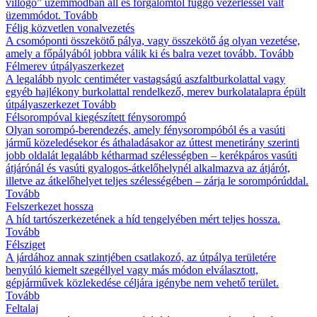
villogó” üzemmódban áll és forgalomtól függő vezérléssel vált
üzemmódot.
Tovább
Félig közvetlen vonalvezetés
A csomóponti összekötő pálya, vagy összekötő ág olyan vezetése,
amely a főpályából jobbra válik ki és balra vezet tovább.
Tovább
Félmerev útpályaszerkezet
A legalább nyolc centiméter vastagságú aszfaltburkolattal vagy
egyéb hajlékony burkolattal rendelkező, merev burkolatalapra épült
útpályaszerkezet
Tovább
Félsorompóval kiegészített fénysorompó
Olyan sorompó-berendezés, amely fénysorompóból és a vasúti
jármű közeledésekor és áthaladásakor az úttest menetirány szerinti
jobb oldalát legalább kétharmad szélességben – kerékpáros vasúti
átjárónál és vasúti gyalogos-átkelőhelynél alkalmazva az átjárót,
illetve az átkelőhelyet teljes szélességében – zárja le sorompórúddal.
Tovább
Felszerkezet hossza
A híd tartószerkezetének a híd tengelyében mért teljes hossza.
Tovább
Félsziget
A járdához annak szintjében csatlakozó, az útpálya területére
benyúló kiemelt szegéllyel vagy más módon elválasztott,
gépjárművek közlekedése céljára igénybe nem vehető terület.
Tovább
Feltalaj