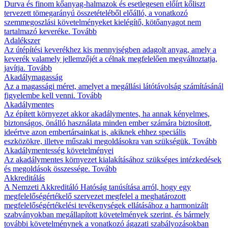
Durva és finom kőanyag-halmazok és esetlegesen előírt kőliszt
tervezett tömegarányú összetételéből előálló, a vonatkozó
szemmegoszlási követelményeket kielégítő, kötőanyagot nem
tartalmazó keveréke.
Tovább
Adalékszer
Az útépítési keverékhez kis mennyiségben adagolt anyag, amely a
keverék valamely jellemzőjét a célnak megfelelően megváltoztatja,
javítja.
Tovább
Akadálymagasság
Az a magassági méret, amelyet a megállási látótávolság számításánál
figyelembe kell venni.
Tovább
Akadálymentes
Az épített környezet akkor akadálymentes, ha annak kényelmes,
biztonságos, önálló használata minden ember számára biztosított,
ideértve azon embertársainkat is, akiknek ehhez speciális
eszközökre, illetve műszaki megoldásokra van szükségük.
Tovább
Akadálymentesség követelményei
Az akadálymentes környezet kialakításához szükséges intézkedések
és megoldások összessége.
Tovább
Akkreditálás
A Nemzeti Akkreditáló Hatóság tanúsítása arról, hogy egy
megfelelőségértékelő szervezet megfelel a meghatározott
megfelelőségértékelési tevékenységek ellátásához a harmonizált
szabványokban megállapított követelmények szerint, és bármely
további követelménynek a vonatkozó ágazati szabályozásokban