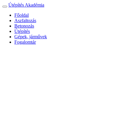
Útépítés Akadémia
Toggle
navigation
Főoldal
Aszfaltozás
Betonozás
Útépítés
Gépek, járművek
Fogalomtár