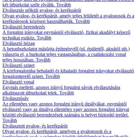
két útburkolat széle elválik.
Tovább
Elválasztás nélküli gyalog- és kerékpárút
Olyan gyalog- és kerékpárút, amely teljes felületét a gyalogosok és a
kerékpárosok közösen használhatják.
Tovább
Elválasztó berendezés
A forgalmi irányokat egymástól elválasztó, fizikai akadályt képező
technikai eszköz.
Tovább
Elválasztó hézag
A betonburkolatot másfajta építménytől (pl. épülettől, aknától stb.)
választja el, a burkolat teljes vastagságában, a csatlakozási vonal
teljes hosszában.
Tovább
Elválasztó sziget
A körforgalomba behaladó és kihaladó forgalmi irányokat elválasztó
forgalomterelő sziget.
Tovább
Elválasztó vonal
Egymás melletti, azonos irányú forgalmi sávok elválasztására
alkalmazott útburkolati jelek.
Tovább
Elválasztósáv
Az ellentétes vagy azonos forgalmi irányú útpályákat, egymástól
elválasztó vagy az útpálya ellentétes vagy azonos forgalmi irányai
közötti elválasztó berendezések számára is helyet biztosító terület.
Tovább
Elválasztott gyalog- és kerékpárút
Olyan gyalog- és kerékpárút, amelyen a gyalogosok és a
kerékpárosok csak a számukra kijelölt útfelületrészt használhatják.