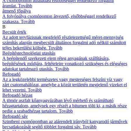
A csomóponton áthaladási elsőbbséggel rendelkező forgalmi
áramlat.
Tovább
átmenő főpálya
A folyópálya csomóponton átvezető, elsőbbséggel rendelkező
szakasza.
Tovább
B
Becsült érték
Az adott tervfázisnak megfelelő részletezettségű méret-mennyiség
számítás alapján megbecsült általános forgalmi adó nélkül számított
teljes bekerülési költség.
Tovább
Beépítéstechnológiai utasítás
A beépítendő szerkezeti elem réteg anyagának szállítására,
beépítésének módjára, feltételeire vonatkozó szükséges és elégséges
adatokat tartalmazó utasítás.
Tovább
Befogadó
Az a legközelebbi természetes vagy mesterséges felszíni víz vagy
zárt csatornahálózat, amelybe a közút területén megjelenő vizeket el
lehet vezetni.
Tovább
Befogadó hézag
A tömör aszfalt kőanyagvázában lévő mérhető és számítható
hézagtartalom, amelynek egy részét a bitumen tölti ki, a másik része
pedig a szabadhézag tartalom.
Tovább
Befogadó sáv
Szintbeni csomópontban az alárendelt irányból kanyarodó járművek
becsatlakozását segítő többlet forgalmi sáv.
Tovább