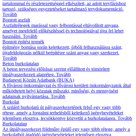
tartalommal és részletezettséggel elkészített, az adott tervfázishoz
tartozó, szükséges egyeztetéseket tartalmazó tervdokumentáció.
Tovább
Bontott aszfalt
Aszfaltrétegek marással vagy felbontással eltávolított anyaga,
amelyet megfelelő előkészítéssel és technológiával újra fel lehet
használni.
Tovább
Bontott építési termék
építmény bontása során keletkezett, újbóli felhasználásra szánt,
újrafeldolgozás nélkül beépítésre szánt anyag vagy szerkezet.
Tovább
Beton burkolatalap
A beton tervezési előírásai szerint előállított és tömörített
útpályaszerkezeti alapréteg.
Tovább
Budapesti Közúti Adatbank (BUKA)
A fővárosi önkormányzat és fővárosi kerületi önkormányzatok által
működtetett helyi közutak műszaki, minőségi, és mennyiségi
adatainak nyilvántartása.
Tovább
Burkolat
A szilárd burkolatú út pályaszerkezetének felső egy vagy több
rétege, amely a forgalmi terhelésből keletkező igénybevételeket
jelentősen elosztva, lecsökkentve közvetíti a burkolatalapra.
Tovább
Burkolatalap
Az útpályaszerkezet földműre épülő egy vagy több rétege, amely a
burkolatból átadódó igénybevételeket jelentősen elosztva,