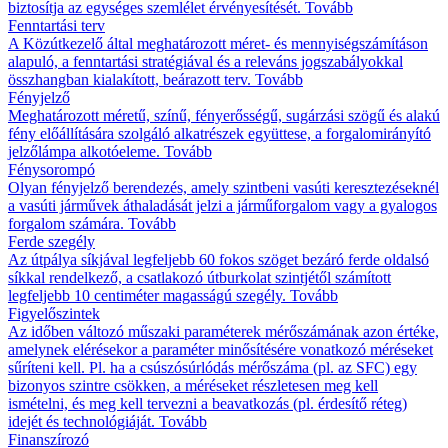
biztosítja az egységes szemlélet érvényesítését.
Tovább
Fenntartási terv
A Közútkezelő által meghatározott méret- és mennyiségszámításon
alapuló, a fenntartási stratégiával és a releváns jogszabályokkal
összhangban kialakított, beárazott terv.
Tovább
Fényjelző
Meghatározott méretű, színű, fényerősségű, sugárzási szögű és alakú
fény előállítására szolgáló alkatrészek együttese, a forgalomirányító
jelzőlámpa alkotóeleme.
Tovább
Fénysorompó
Olyan fényjelző berendezés, amely szintbeni vasúti keresztezéseknél
a vasúti járművek áthaladását jelzi a járműforgalom vagy a gyalogos
forgalom számára.
Tovább
Ferde szegély
Az útpálya síkjával legfeljebb 60 fokos szöget bezáró ferde oldalsó
síkkal rendelkező, a csatlakozó útburkolat szintjétől számított
legfeljebb 10 centiméter magasságú szegély.
Tovább
Figyelőszintek
Az időben változó műszaki paraméterek mérőszámának azon értéke,
amelynek elérésekor a paraméter minősítésére vonatkozó méréseket
sűríteni kell. Pl. ha a csúszósúrlódás mérőszáma (pl. az SFC) egy
bizonyos szintre csökken, a méréseket részletesen meg kell
ismételni, és meg kell tervezni a beavatkozás (pl. érdesítő réteg)
idejét és technológiáját.
Tovább
Finanszírozó