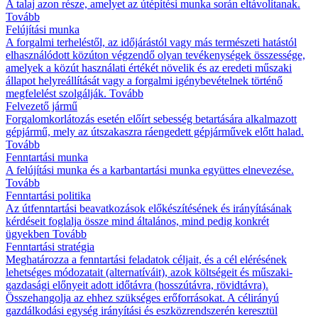
A talaj azon része, amelyet az útépítési munka során eltávolítanak.
Tovább
Felújítási munka
A forgalmi terheléstől, az időjárástól vagy más természeti hatástól
elhasználódott közúton végzendő olyan tevékenységek összessége,
amelyek a közút használati értékét növelik és az eredeti műszaki
állapot helyreállítását vagy a forgalmi igénybevételnek történő
megfelelést szolgálják.
Tovább
Felvezető jármű
Forgalomkorlátozás esetén előírt sebesség betartására alkalmazott
gépjármű, mely az útszakaszra ráengedett gépjárművek előtt halad.
Tovább
Fenntartási munka
A felújítási munka és a karbantartási munka együttes elnevezése.
Tovább
Fenntartási politika
Az útfenntartási beavatkozások előkészítésének és irányításának
kérdéseit foglalja össze mind általános, mind pedig konkrét
ügyekben
Tovább
Fenntartási stratégia
Meghatározza a fenntartási feladatok céljait, és a cél elérésének
lehetséges módozatait (alternatíváit), azok költségeit és műszaki-
gazdasági előnyeit adott időtávra (hosszútávra, rövidtávra).
Összehangolja az ehhez szükséges erőforrásokat. A célirányú
gazdálkodási egység irányítási és eszközrendszerén keresztül