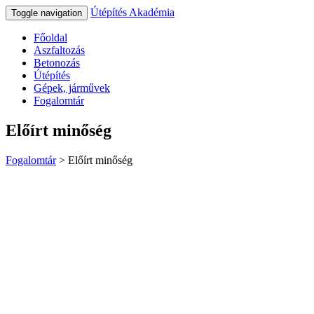
Útépítés Akadémia
Toggle navigation
Főoldal
Aszfaltozás
Betonozás
Útépítés
Gépek, járművek
Fogalomtár
Előírt minőség
Fogalomtár
>
Előírt minőség