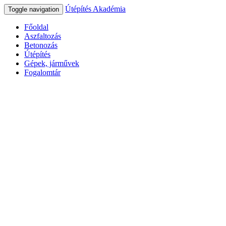
Útépítés Akadémia
Toggle navigation
Főoldal
Aszfaltozás
Betonozás
Útépítés
Gépek, járművek
Fogalomtár