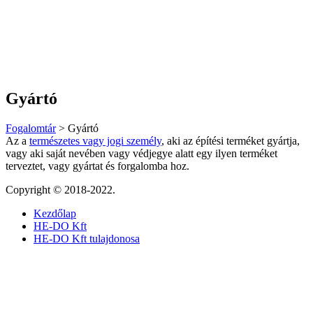
Gyártó
Fogalomtár
>
Gyártó
Az a
természetes vagy jogi személy
, aki az építési terméket gyártja,
vagy aki saját nevében vagy védjegye alatt egy ilyen terméket
terveztet, vagy gyártat és forgalomba hoz.
Copyright © 2018-2022.
Kezdőlap
HE-DO Kft
HE-DO Kft tulajdonosa