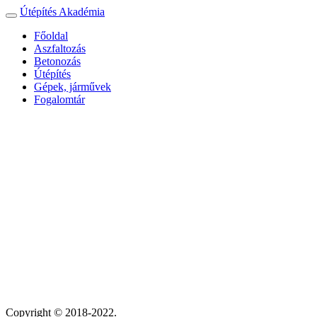
Útépítés Akadémia
Toggle
navigation
Főoldal
Aszfaltozás
Betonozás
Útépítés
Gépek, járművek
Fogalomtár
Copyright © 2018-2022.