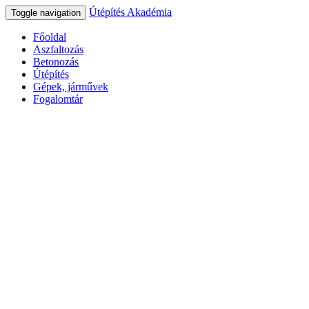
Útépítés Akadémia
Toggle navigation
Főoldal
Aszfaltozás
Betonozás
Útépítés
Gépek, járművek
Fogalomtár