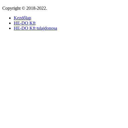
Copyright © 2018-2022.
Kezdőlap
HE-DO Kft
HE-DO Kft tulajdonosa