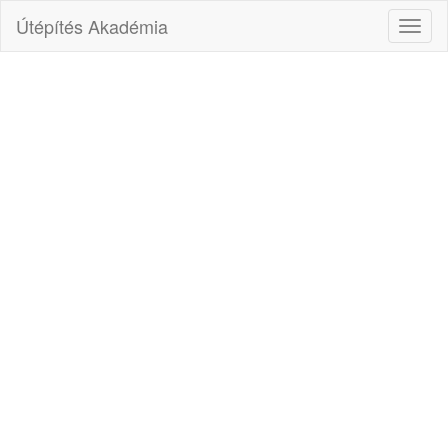
Útépítés Akadémia
Toggl
naviga