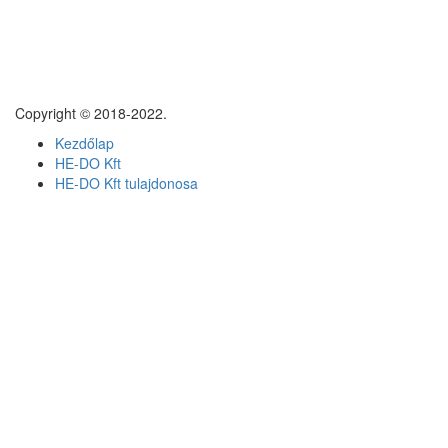
Copyright © 2018-2022.
Kezdőlap
HE-DO Kft
HE-DO Kft tulajdonosa