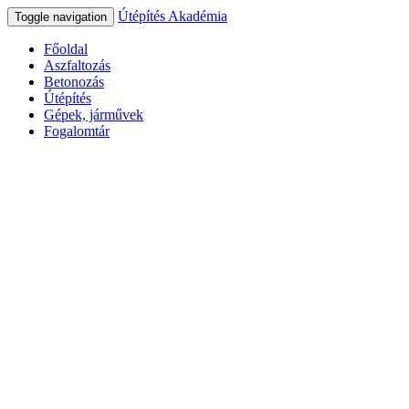
Útépítés Akadémia
Toggle navigation
Főoldal
Aszfaltozás
Betonozás
Útépítés
Gépek, járművek
Fogalomtár