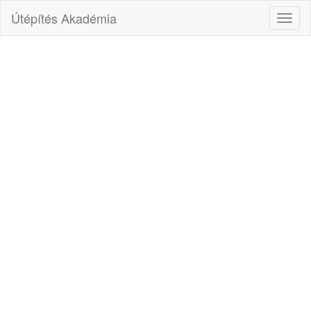
Útépítés Akadémia
Toggl
naviga