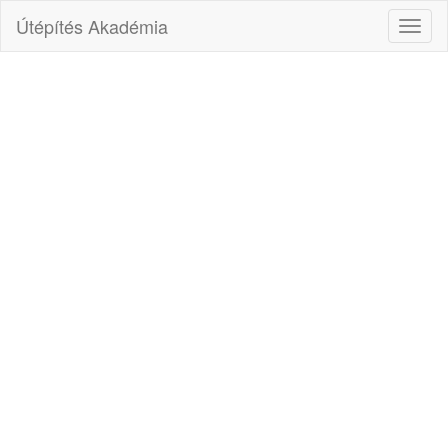
Útépítés Akadémia
Toggl
naviga