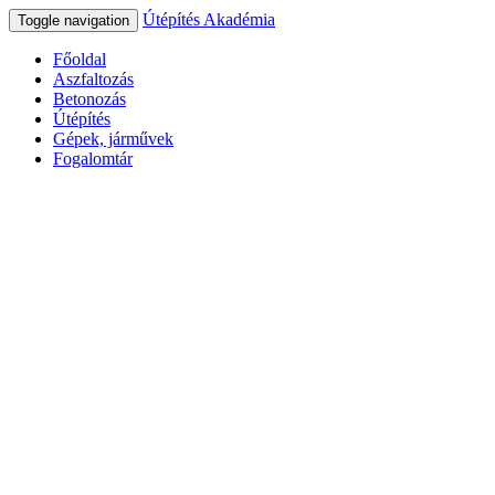
Útépítés Akadémia
Toggle navigation
Főoldal
Aszfaltozás
Betonozás
Útépítés
Gépek, járművek
Fogalomtár