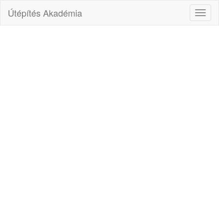
Útépítés Akadémia
Toggl
naviga