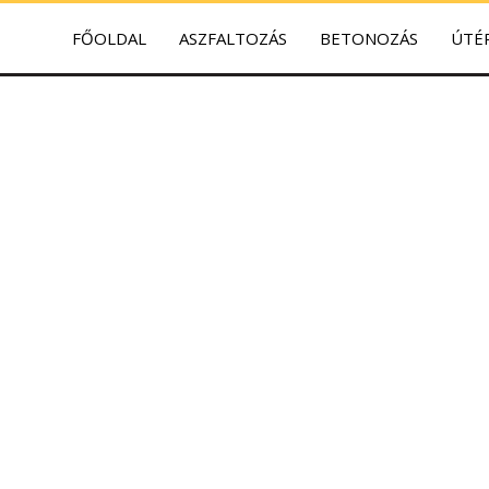
FŐOLDAL
ASZFALTOZÁS
BETONOZÁS
ÚTÉ
és Akadémia