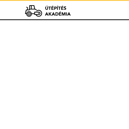
Útépít