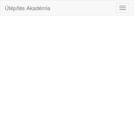
Útépítés Akadémia
Toggl
naviga