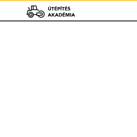
Útépít