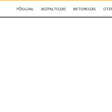
FŐOLDAL
ASZFALTOZÁS
BETONOZÁS
ÚTÉ
és Akadémia