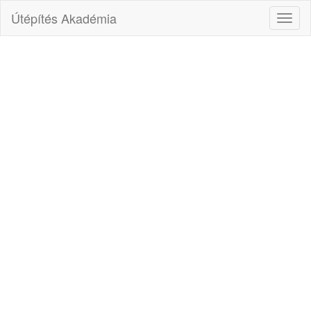
Útépítés Akadémia
Toggl
naviga