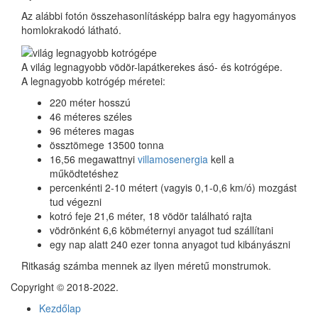
Az alábbi fotón összehasonlításképp balra egy hagyományos
homlokrakodó látható.
A világ legnagyobb vödör-lapátkerekes ásó- és kotrógépe.
A legnagyobb kotrógép méretei:
220 méter hosszú
46 méteres széles
96 méteres magas
össztömege 13500 tonna
16,56 megawattnyi
villamosenergia
kell a
működtetéshez
percenkénti 2-10 métert (vagyis 0,1-0,6 km/ó) mozgást
tud végezni
kotró feje 21,6 méter, 18 vödör található rajta
vödrönként 6,6 köbméternyi anyagot tud szállítani
egy nap alatt 240 ezer tonna anyagot tud kibányászni
Ritkaság számba mennek az ilyen méretű monstrumok.
Copyright © 2018-2022.
Kezdőlap