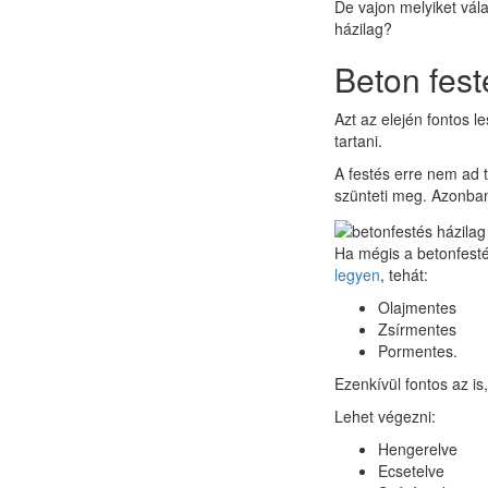
De vajon melyiket vála
házilag?
Beton fes
Azt az elején fontos 
tartani.
A festés erre nem ad 
szünteti meg. Azonba
Ha mégis a betonfestés
legyen
, tehát:
Olajmentes
Zsírmentes
Pormentes.
Ezenkívül fontos az is
Lehet végezni:
Hengerelve
Ecsetelve