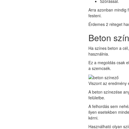
Szórással.
Arra azonban mindig fi
festeni.
Érdemes 2 réteget has
Beton szí
Ha színes beton a cél
használnia.
Ez a megoldás csak els
a szemcsék.
Viszont az eredmény eg
A beton színezése an
felületbe.
A felhordás sem nehé
ilyen esetekben minde
kérni.
Használható olyan szín