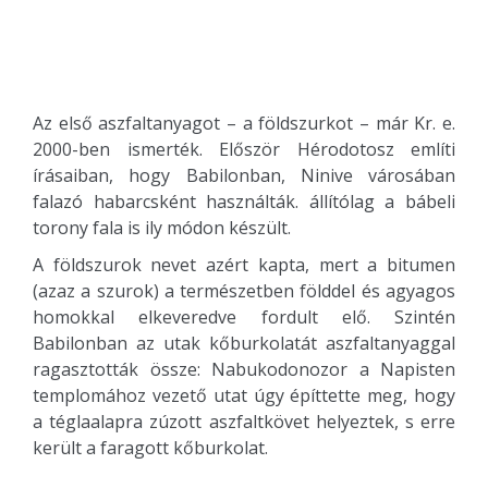
Az első aszfaltanyagot – a földszurkot – már Kr. e.
2000-ben ismerték. Először Hérodotosz említi
írásaiban, hogy Babilonban, Ninive városában
falazó habarcsként használták. állítólag a bábeli
torony fala is ily módon készült.
A földszurok nevet azért kapta, mert a bitumen
(azaz a szurok) a természetben földdel és agyagos
homokkal elkeveredve fordult elő. Szintén
Babilonban az utak kőburkolatát aszfaltanyaggal
ragasztották össze: Nabukodonozor a Napisten
templomához vezető utat úgy építtette meg, hogy
a téglaalapra zúzott aszfaltkövet helyeztek, s erre
került a faragott kőburkolat.