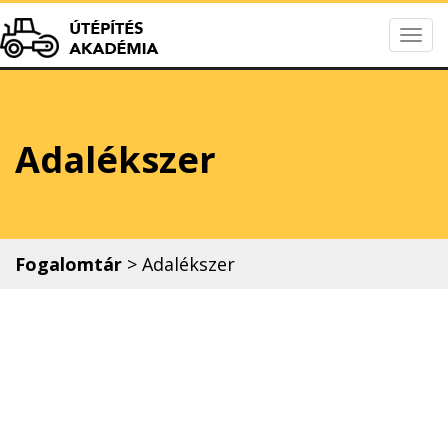
Togg
Útépítés Akadém
navig
Adalékszer
Fogalomtár
>
Adalékszer