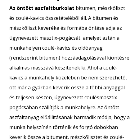
Az öntött aszfaltburkolat
bitumen, mészkőliszt
és coulé-kavics összetételéből áll. A bitumen és
mészkőliszt keveréke és formába öntése adja az
úgynevezett masztix-pogácsát, amelyet aztán a
munkahelyen coulé-kavics és oldóanyag
(rendszerint bitumen) hozzáadagolásával kiöntésre
alkalmas masszává készítenek ki. Ahol a coulé-
kavics a munkahely közelében be nem szerezhető,
ott már a gyárban keverik össze a többi anyaggal
és teljesen készen, úgynevezett coulésmasztix
pogácsában szállítják a munkahelyre. Az öntött
aszfaltanyag előállításának harmadik módja, hogy a
munka helyszínén történik és forgó dobokban
keverik össze a bitument, mészkőlisztet és coulé-