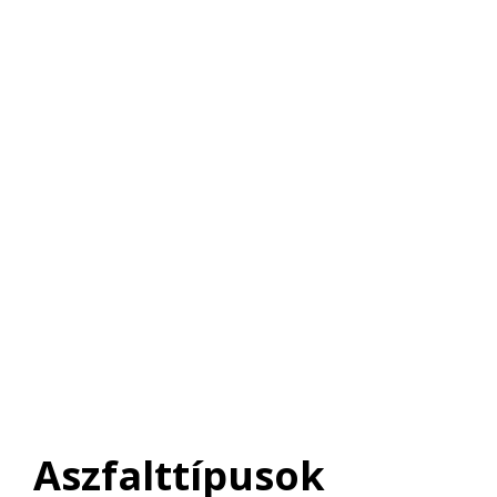
Aszfalttípusok