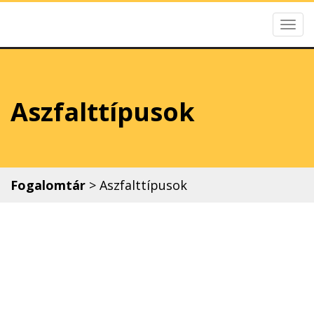
Togg
Útépítés Akadém
navig
Aszfalttípusok
Fogalomtár
>
Aszfalttípusok