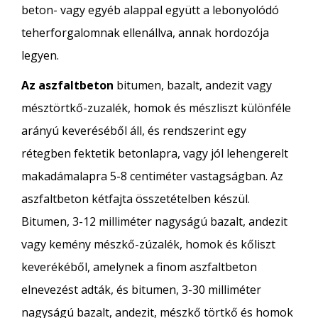
beton- vagy egyéb alappal együtt a lebonyolódó
teherforgalomnak ellenállva, annak hordozója
legyen.
Az aszfaltbeton
bitumen, bazalt, andezit vagy
mésztörtkő-zuzalék, homok és mészliszt különféle
arányú keveréséből áll, és rendszerint egy
rétegben fektetik betonlapra, vagy jól lehengerelt
makadámalapra 5-8 centiméter vastagságban. Az
aszfaltbeton kétfajta összetételben készül.
Bitumen, 3-12 milliméter nagyságú bazalt, andezit
vagy kemény mészkő-zúzalék, homok és kőliszt
keverékéből, amelynek a finom aszfaltbeton
elnevezést adták, és bitumen, 3-30 milliméter
nagyságú bazalt, andezit, mészkő törtkő és homok