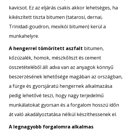
kavicsot. Ez az eljárás csakis akkor lehetséges, ha
kikészített tiszta bitumen (tatarosi, dernai,
Trinidad-goudron, mexikói bitumen) kerül a
munkahelyre.
A hengerrel tömörített aszfalt
bitumen,
kőzúzalék, homok, mészkőliszt és cement
összetételéből áll: adva van az anyagok könnyű
beszerzésének lehetősége magában az országban,
a fürge és gyorsjáratú hengernek alkalmazása
pedig lehetővé teszi, hogy nagy terjedelmű
munkálatokat gyorsan és a forgalom hosszú időn
át való akadályoztatása nélkül készíthessenek el.
A legnagyobb forgalomra alkalmas