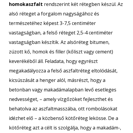
homokaszfalt
rendszerint két rétegben készül. Az
alsó réteget a forgalom nagyságához és
természetéhez képest 3-7,5 centiméter
vastagságban, a felső réteget 2,5-4 centiméter
vastagságban készítik. Az alsóréteg bitumen,
zúzott kő, homok és filler (kőliszt vagy cement)
keverékéből áll. Feladata, hogy egyrészt
megakadályozza a felső aszfaltréteg eltolódását,
kicsúszását a henger alól, másrészt, hogy a
betonban vagy makadámalapban levő esetleges
nedvességet, – amely vízgőzöket fejleszthet és
behatolva az aszfaltmasszába, ott rombolásokat
idézhet elő – a közbenső kötőréteg lekösse. De a
kötőréteg azt a célt is szolgálja, hogy a makadám-,