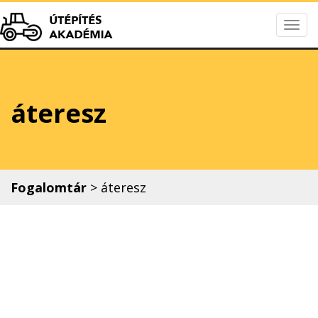
Togg
Útépítés Akadém
navig
áteresz
Fogalomtár
>
áteresz