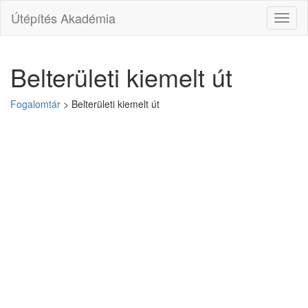
Útépítés Akadémia
Toggl
naviga
Belterületi kiemelt út
Fogalomtár
>
Belterületi kiemelt út