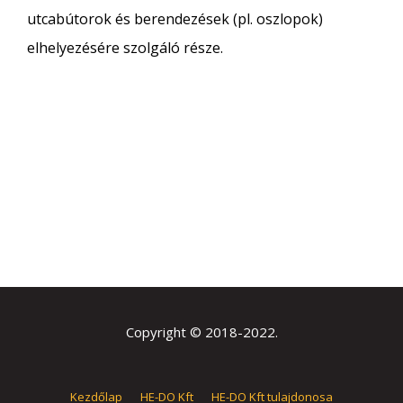
utcabútorok és berendezések (pl. oszlopok)
elhelyezésére szolgáló része.
Copyright © 2018-2022.
Kezdőlap
HE-DO Kft
HE-DO Kft tulajdonosa