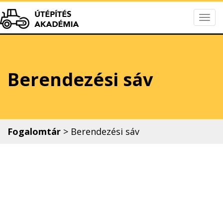
Togg
Útépítés Akadém
navig
Berendezési sáv
Fogalomtár
>
Berendezési sáv