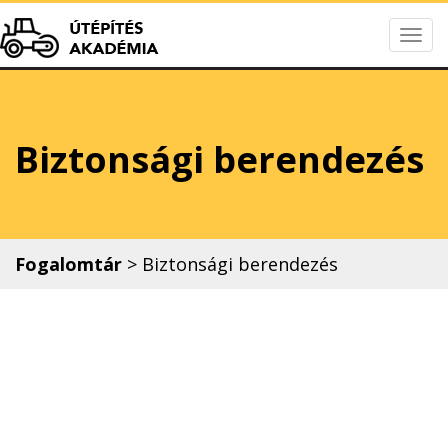
Togg
Útépítés Akadém
navig
Biztonsági berendezés
Fogalomtár
>
Biztonsági berendezés