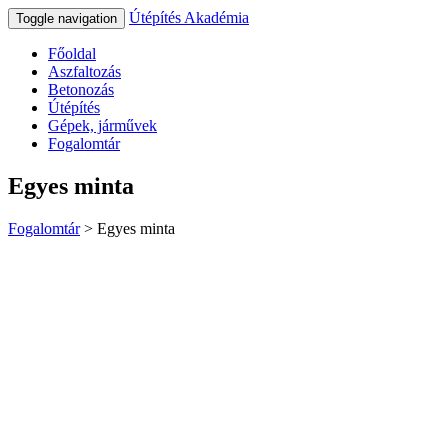
Útépítés Akadémia
Toggle navigation
Főoldal
Aszfaltozás
Betonozás
Útépítés
Gépek, járművek
Fogalomtár
Egyes minta
Fogalomtár
>
Egyes minta