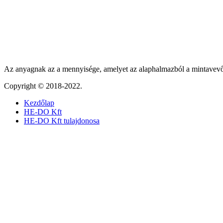
Az anyagnak az a mennyisége, amelyet az alaphalmazból a mintavevő
Copyright © 2018-2022.
Kezdőlap
HE-DO Kft
HE-DO Kft tulajdonosa