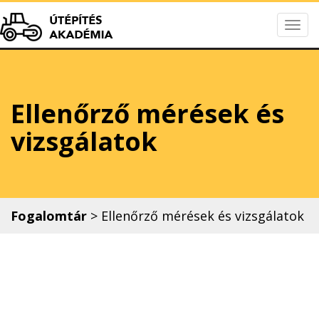
Togg
Útépítés Akadém
navig
Ellenőrző mérések és
vizsgálatok
Fogalomtár
>
Ellenőrző mérések és vizsgálatok