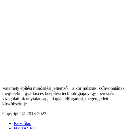
Valamely építési minősítési jellemző – a kor műszaki színvonalának
megfelelő – gyártási és beépítési technológiája vagy mérési és
vizsgálati bizonytalansága alapján elfogadott, megengedett
küszöbszintje.
Copyright © 2018-2022.
Kezdőlap
HE-DO Kft