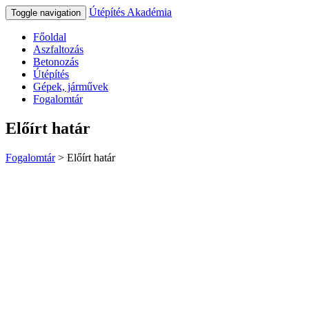
Útépítés Akadémia
Toggle navigation
Főoldal
Aszfaltozás
Betonozás
Útépítés
Gépek, járművek
Fogalomtár
Előírt határ
Fogalomtár
>
Előírt határ