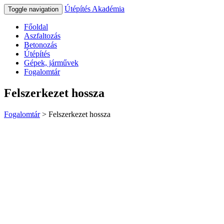
Útépítés Akadémia
Toggle navigation
Főoldal
Aszfaltozás
Betonozás
Útépítés
Gépek, járművek
Fogalomtár
Felszerkezet hossza
Fogalomtár
>
Felszerkezet hossza