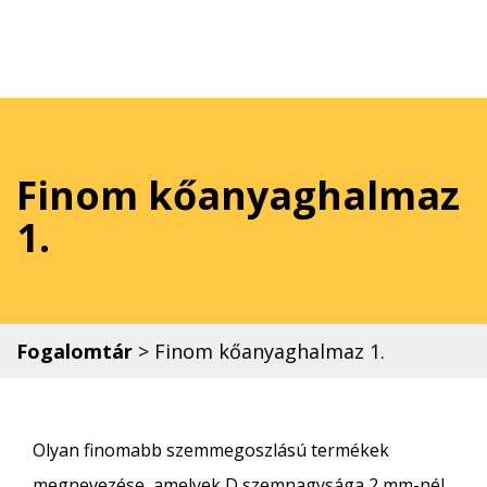
Finom kőanyaghalmaz
1.
Fogalomtár
>
Finom kőanyaghalmaz 1.
Olyan finomabb szemmegoszlású termékek
megnevezése, amelyek D szemnagysága 2 mm-nél