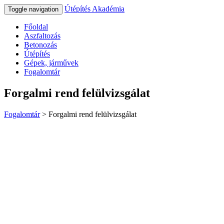
Útépítés Akadémia
Toggle navigation
Főoldal
Aszfaltozás
Betonozás
Útépítés
Gépek, járművek
Fogalomtár
Forgalmi rend felülvizsgálat
Fogalomtár
>
Forgalmi rend felülvizsgálat