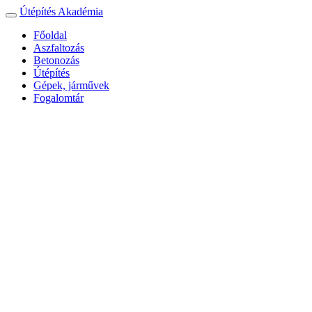
Útépítés Akadémia
Toggle
navigation
Főoldal
Aszfaltozás
Betonozás
Útépítés
Gépek, járművek
Fogalomtár