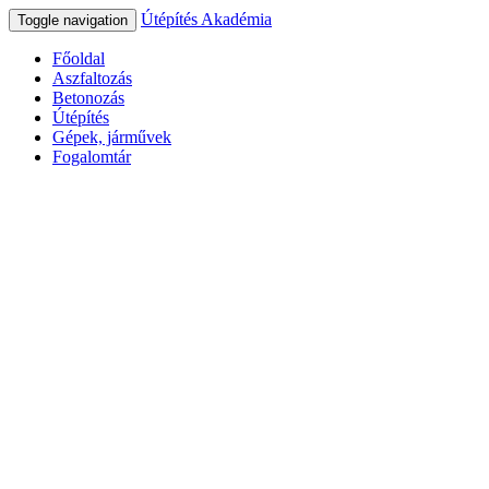
Útépítés Akadémia
Toggle navigation
Főoldal
Aszfaltozás
Betonozás
Útépítés
Gépek, járművek
Fogalomtár