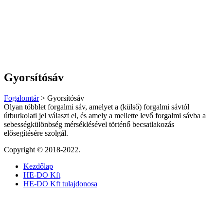
Gyorsítósáv
Fogalomtár
>
Gyorsítósáv
Olyan többlet forgalmi sáv, amelyet a (külső) forgalmi sávtól
útburkolati jel választ el, és amely a mellette levő forgalmi sávba a
sebességkülönbség mérséklésével történő becsatlakozás
elősegítésére szolgál.
Copyright © 2018-2022.
Kezdőlap
HE-DO Kft
HE-DO Kft tulajdonosa