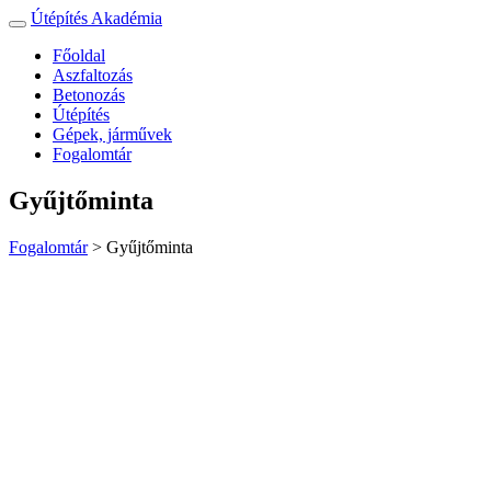
Útépítés Akadémia
Toggle
navigation
Főoldal
Aszfaltozás
Betonozás
Útépítés
Gépek, járművek
Fogalomtár
Gyűjtőminta
Fogalomtár
>
Gyűjtőminta