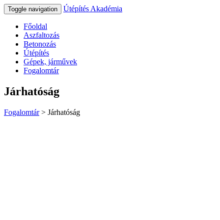
Útépítés Akadémia
Toggle navigation
Főoldal
Aszfaltozás
Betonozás
Útépítés
Gépek, járművek
Fogalomtár
Járhatóság
Fogalomtár
>
Járhatóság