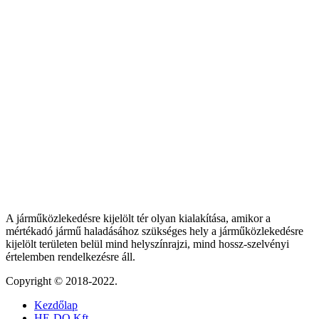
A járműközlekedésre kijelölt tér olyan kialakítása, amikor a
mértékadó jármű haladásához szükséges hely a járműközlekedésre
kijelölt területen belül mind helyszínrajzi, mind hossz-szelvényi
értelemben rendelkezésre áll.
Copyright © 2018-2022.
Kezdőlap
HE-DO Kft