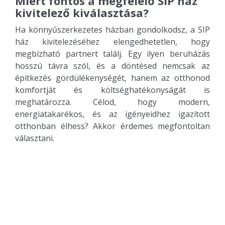
Miért fontos a megfelelő SIP ház
kivitelező kiválasztása?
Ha könnyűszerkezetes házban gondolkodsz, a SIP
ház kivitelezéséhez elengedhetetlen, hogy
megbízható partnert találj. Egy ilyen beruházás
hosszú távra szól, és a döntésed nemcsak az
építkezés gördülékenységét, hanem az otthonod
komfortját és költséghatékonyságát is
meghatározza. Célod, hogy modern,
energiatakarékos, és az igényeidhez igazított
otthonban élhess? Akkor érdemes megfontoltan
választani.