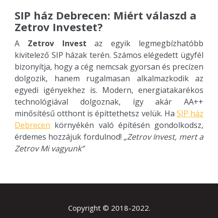
SIP ház Debrecen: Miért válaszd a
Zetrov Investet?
A
Zetrov Invest
az egyik legmegbízhatóbb
kivitelező SIP házak terén. Számos elégedett ügyfél
bizonyítja, hogy a cég nemcsak gyorsan és precízen
dolgozik, hanem rugalmasan alkalmazkodik az
egyedi igényekhez is. Modern, energiatakarékos
technológiával dolgoznak, így akár AA++
minősítésű otthont is építtethetsz velük. Ha
SIP ház
Debrecen
környékén való építésén gondolkodsz,
érdemes hozzájuk fordulnod!
„Zetrov Invest, mert a
Zetrov Mi vagyunk”
Copyright © 2018-2022.