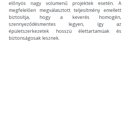
előnyös nagy volumenű projektek esetén. A
megfelelően megválasztott teljesítmény emellett
biztosítja, hogy a keverés homogén,
szennyeződésmentes legyen, így az
épületszerkezetek hosszú élettartamúak és
biztonságosak lesznek.