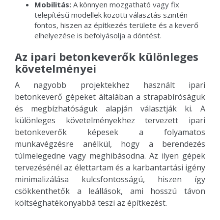
Mobilitás:
A könnyen mozgatható vagy fix
telepítésű modellek közötti választás szintén
fontos, hiszen az építkezés területe és a keverő
elhelyezése is befolyásolja a döntést.
Az ipari betonkeverők különleges
követelményei
A nagyobb projektekhez használt ipari
betonkeverő gépeket általában a strapabíróságuk
és megbízhatóságuk alapján választják ki. A
különleges követelményekhez tervezett ipari
betonkeverők képesek a folyamatos
munkavégzésre anélkül, hogy a berendezés
túlmelegedne vagy meghibásodna. Az ilyen gépek
tervezésénél az élettartam és a karbantartási igény
minimalizálása kulcsfontosságú, hiszen így
csökkenthetők a leállások, ami hosszú távon
költséghatékonyabbá teszi az építkezést.