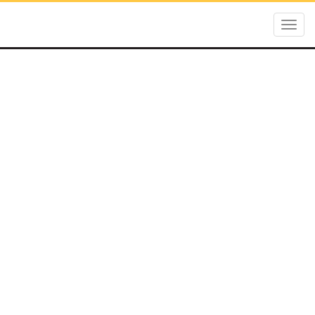
Togg
Útépítés Akadém
navig