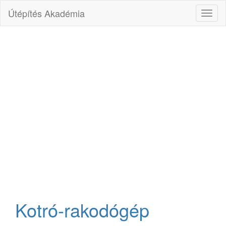
Útépítés Akadémia
Toggl
naviga
Kotró-rakodógép