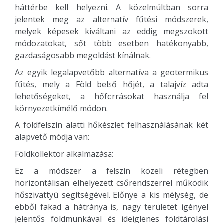
háttérbe kell helyezni. A közelmúltban sorra
jelentek meg az alternatív fűtési módszerek,
melyek képesek kiváltani az eddig megszokott
módozatokat, sőt több esetben hatékonyabb,
gazdaságosabb megoldást kínálnak.
Az egyik legalapvetőbb alternatíva a geotermikus
fűtés, mely a Föld belső hőjét, a talajvíz adta
lehetőségeket, a hőforrásokat használja fel
környezetkímélő módon.
A földfelszín alatti hőkészlet felhasználásának két
alapvető módja van:
Földkollektor alkalmazása:
Ez a módszer a felszín közeli rétegben
horizontálisan elhelyezett csőrendszerrel működik
hőszivattyú segítségével. Előnye a kis mélység, de
ebből fakad a hátránya is, nagy területet igényel
jelentős földmunkával és ideiglenes földtárolási