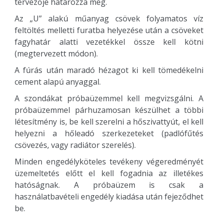
tervezője határozza meg.
Az „U” alakú műanyag csövek folyamatos víz
feltöltés melletti furatba helyezése után a csöveket
fagyhatár alatti vezetékkel össze kell kötni
(megtervezett módon).
A fúrás után maradó hézagot ki kell tömedékelni
cement alapú anyaggal.
A szondákat próbaüzemmel kell megvizsgálni. A
próbaüzemmel párhuzamosan készülhet a többi
létesítmény is, be kell szerelni a hőszivattyút, el kell
helyezni a hőleadó szerkezeteket (padlófűtés
csövezés, vagy radiátor szerelés).
Minden engedélyköteles tevékeny végeredményét
üzemeltetés előtt el kell fogadnia az illetékes
hatóságnak. A próbaüzem is csak a
használatbavételi engedély kiadása után fejeződhet
be.