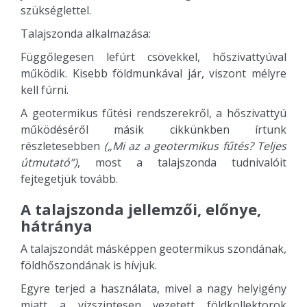
szükséglettel.
Talajszonda alkalmazása:
Függőlegesen lefúrt csövekkel, hőszivattyúval
működik. Kisebb földmunkával jár, viszont mélyre
kell fúrni.
A geotermikus fűtési rendszerekről, a hőszivattyú
működéséről másik cikkünkben írtunk
részletesebben
(„Mi az a geotermikus fűtés? Teljes
útmutató”)
, most a talajszonda tudnivalóit
fejtegetjük tovább.
A talajszonda jellemzői, előnye,
hátránya
A talajszondát másképpen geotermikus szondának,
földhőszondának is hívjuk.
Egyre terjed a használata, mivel a nagy helyigény
miatt a vízszintesen vezetett földkollektorok