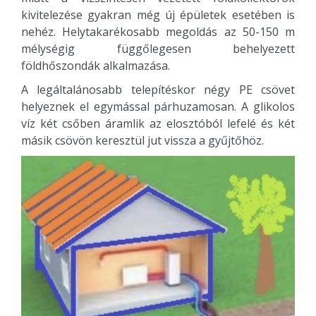
kivitelezése gyakran még új épületek esetében is
nehéz. Helytakarékosabb megoldás az 50-150 m
mélységig függőlegesen behelyezett
földhőszondák alkalmazása.
A legáltalánosabb telepítéskor négy PE csövet
helyeznek el egymással párhuzamosan. A glikolos
víz két csőben áramlik az elosztóból lefelé és két
másik csövön keresztül jut vissza a gyűjtőhöz.