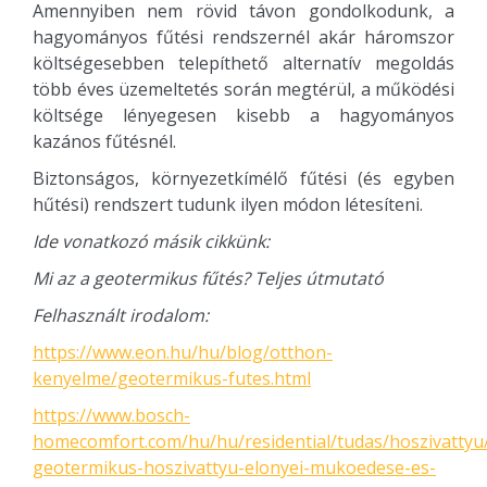
Amennyiben nem rövid távon gondolkodunk, a
hagyományos fűtési rendszernél akár háromszor
költségesebben telepíthető alternatív megoldás
több éves üzemeltetés során megtérül, a működési
költsége lényegesen kisebb a hagyományos
kazános fűtésnél.
Biztonságos, környezetkímélő fűtési (és egyben
hűtési) rendszert tudunk ilyen módon létesíteni.
Ide vonatkozó másik cikkünk:
Mi az a geotermikus fűtés? Teljes útmutató
Felhasznált irodalom:
https://www.eon.hu/hu/blog/otthon-
kenyelme/geotermikus-futes.html
https://www.bosch-
homecomfort.com/hu/hu/residential/tudas/hoszivattyu
geotermikus-hoszivattyu-elonyei-mukoedese-es-