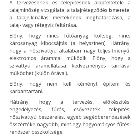
A tervezésének és telepítésnek alapfeltétele a
talajminőség vizsgálata, a talajrétegződés ismerete,
a talajellenállás mértékének meghatározása, a
talaj- vagy rétegvíz feltárása.
Előny, hogy nincs fűtőanyag költség, nincs
károsanyag kibocsájtás (a helyszínen). Hátrány,
hogy a hőszivattyú általában nagy teljesítményű,
elektromos árammal működik. Előny, hogy a
szivattyú áramellátása kedvezményes tarifával
működhet (külön órával).
Előny, hogy nem kell kéményt építeni és
karbantartani.
Hátrány, hogy a tervezés, előkészítés,
engedélyezés, fúrás, csővezeték telepítés,
hőszivattyú beszerelés, egyéb segédberendezések
összértéke nagyobb, mint egy hagyományos fűtési
rendszer összköltsége.