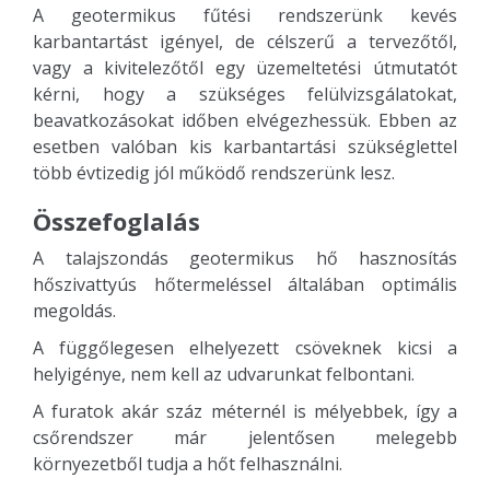
A geotermikus fűtési rendszerünk kevés
karbantartást igényel, de célszerű a tervezőtől,
vagy a kivitelezőtől egy üzemeltetési útmutatót
kérni, hogy a szükséges felülvizsgálatokat,
beavatkozásokat időben elvégezhessük. Ebben az
esetben valóban kis karbantartási szükséglettel
több évtizedig jól működő rendszerünk lesz.
Összefoglalás
A talajszondás geotermikus hő hasznosítás
hőszivattyús hőtermeléssel általában optimális
megoldás.
A függőlegesen elhelyezett csöveknek kicsi a
helyigénye, nem kell az udvarunkat felbontani.
A furatok akár száz méternél is mélyebbek, így a
csőrendszer már jelentősen melegebb
környezetből tudja a hőt felhasználni.