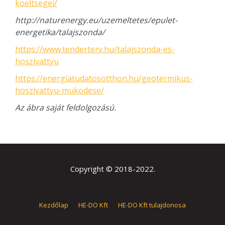
koeltsegei/
http://naturenergy.eu/uzemeltetes/epulet-
energetika/talajszonda/
https://www.tenderterv.hu/talajszonda-es-
hoszivattyu
https://energiatudatosotthon.hu/geotermikus-
hoszivattyu-mukodese/
Az ábra saját feldolgozású.
Copyright © 2018-2022.
Kezdőlap
HE-DO Kft
HE-DO Kft tulajdonosa