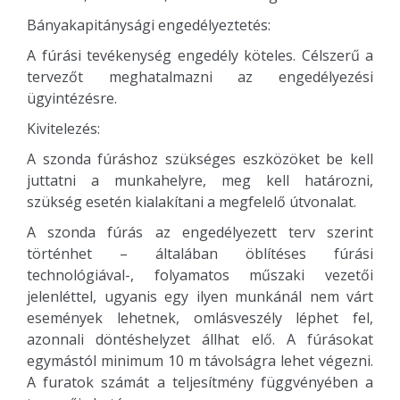
Bányakapitánysági engedélyeztetés:
A fúrási tevékenység engedély köteles. Célszerű a
tervezőt meghatalmazni az engedélyezési
ügyintézésre.
Kivitelezés:
A szonda fúráshoz szükséges eszközöket be kell
juttatni a munkahelyre, meg kell határozni,
szükség esetén kialakítani a megfelelő útvonalat.
A szonda fúrás az engedélyezett terv szerint
történhet – általában öblítéses fúrási
technológiával-, folyamatos műszaki vezetői
jelenléttel, ugyanis egy ilyen munkánál nem várt
események lehetnek, omlásveszély léphet fel,
azonnali döntéshelyzet állhat elő. A fúrásokat
egymástól minimum 10 m távolságra lehet végezni.
A furatok számát a teljesítmény függvényében a