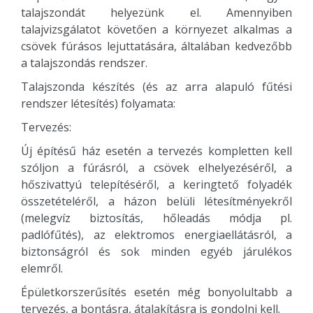
talajszondát helyezünk el. Amennyiben
talajvizsgálatot követően a környezet alkalmas a
csövek fúrásos lejuttatására, általában kedvezőbb
a talajszondás rendszer.
Talajszonda készítés (és az arra alapuló fűtési
rendszer létesítés) folyamata:
Tervezés:
Új építésű ház esetén a tervezés kompletten kell
szóljon a fúrásról, a csövek elhelyezéséről, a
hőszivattyú telepítéséről, a keringtető folyadék
összetételéről, a házon belüli létesítményekről
(melegvíz biztosítás, hőleadás módja pl.
padlófűtés), az elektromos energiaellátásról, a
biztonságról és sok minden egyéb járulékos
elemről.
Épületkorszerűsítés esetén még bonyolultabb a
tervezés, a bontásra, átalakításra is gondolni kell.