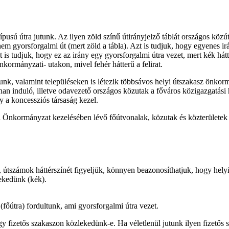
pusú útra jutunk. Az ilyen zöld színű útirányjelző táblát országos közú
em gyorsforgalmi út (mert zöld a tábla). Azt is tudjuk, hogy egyenes i
 is tudjuk, hogy ez az irány egy gyorsforgalmi útra vezet, mert kék hát
önkormányzati- utakon, mivel fehér hátterű a felirat.
k, valamint településeken is létezik többsávos helyi útszakasz önkormány
nnan induló, illetve odavezető országos közutak a főváros közigazgatás
y a koncessziós társaság kezel.
 Önkormányzat kezelésében lévő főútvonalak, közutak és közterületek ki
nyok, útszámok háttérszínét figyeljük, könnyen beazonosíthatjuk, hogy he
ekedünk (kék).
(főútra) fordultunk, ami gyorsforgalmi útra vezet.
gy fizetős szakaszon közlekedünk-e. Ha véletlenül jutunk ilyen fizetős s