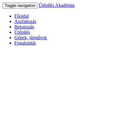
Útépítés Akadémia
Toggle navigation
Főoldal
Aszfaltozás
Betonozás
Útépítés
Gépek, járművek
Fogalomtár