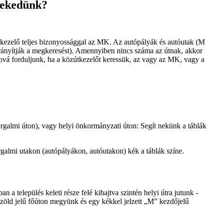
zlekedünk?
 kezelő teljes bizonyossággal az MK. Az autópályák és autóutak (M
tirányítják a megkeresést). Amennyiben nincs száma az útnak, akkor
hová forduljunk, ha a közútkezelőt keressük, az vagy az MK, vagy a
galmi úton), vagy helyi önkormányzati úton: Segít nekünk a táblák
orgalmi utakon (autópályákon, autóutakon) kék a táblák színe.
a település keleti része felé kihajtva szintén helyi útra jutunk -
a zöld jelű főúton megyünk és egy kékkel jelzett „M” kezdőjelű