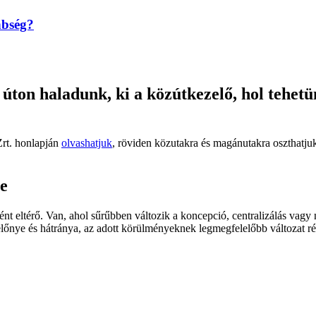
nbség?
ton haladunk, ki a közútkezelő, hol tehetün
Zrt. honlapján
olvashatjuk
, röviden közutakra és magánutakra oszthatjuk
re
t eltérő. Van, ahol sűrűbben változik a koncepció, centralizálás vagy n
őnye és hátránya, az adott körülményeknek legmegfelelőbb változat rés