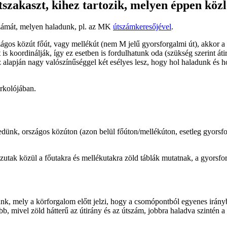
tszakaszt, kihez tartozik, melyen éppen kö
 számát, melyen haladunk, pl. az MK
útszámkeresőjével
.
gos közút főút, vagy mellékút (nem M jelű gyorsforgalmi út), akkor a
 is koordinálják, így ez esetben is fordulhatunk oda (szükség szerint á
z alapján nagy valószínűséggel két esélyes lesz, hogy hol haladunk és 
rkolójában.
ünk, országos közúton (azon belül főúton/mellékúton, esetleg gyorsfor
közutak közül a főutakra és mellékutakra zöld táblák mutatnak, a gyorsf
nk, mely a körforgalom előtt jelzi, hogy a csomópontból egyenes irányban 
bb, mivel zöld hátterű az útirány és az útszám, jobbra haladva szintén 