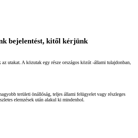
k bejelentést, kitől kérjünk
 az utakat. A közutak egy része országos közút -állami tulajdonban,
agyobb területi önállóság, teljes állami felügyelet vagy részleges
zletes elemzések után alakul ki mindenhol.