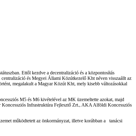
tuszban. Ettől kezdve a decentralizáció és a központosítás
 centralizáció és Megyei Állami Közútkezelő Kht néven visszaállt az
történt, megalakult a Magyar Közút Kht, mely kisebb változásokkal
a koncessziós M5 és M6 kivételével az MK üzemeltette azokat, majd
 Koncessziós Infrastruktúra Fejlesztő Zrt., AKA Alföldi Koncessziós
üzemet működtetett az önkormányzat, illetve korábban a tanácsi