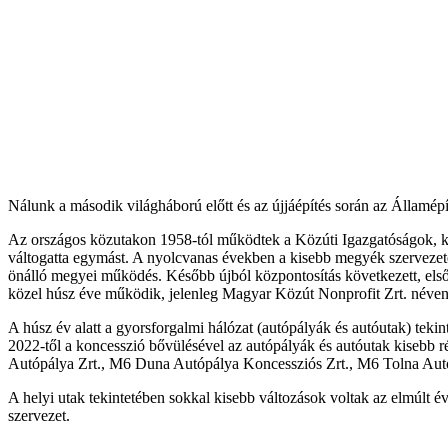
Nálunk a második világháború előtt és az újjáépítés során az Államépí
Az országos közutakon 1958-tól működtek a Közúti Igazgatóságok, kez
váltogatta egymást. A nyolcvanas években a kisebb megyék szervezeté
önálló megyei működés. Később újból központosítás következett, első
közel húsz éve működik, jelenleg Magyar Közút Nonprofit Zrt. néve
A húsz év alatt a gyorsforgalmi hálózat (autópályák és autóutak) teki
2022-től a koncesszió bővülésével az autópályák és autóutak kisebb 
Autópálya Zrt., M6 Duna Autópálya Koncessziós Zrt., M6 Tolna Aut
A helyi utak tekintetében sokkal kisebb változások voltak az elmúlt
szervezet.