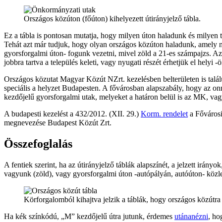
Országos közúton (főúton) kihelyezett útirányjelző tábla.
Ez a tábla is pontosan mutatja, hogy milyen úton haladunk és milyen tí
Tehát azt már tudjuk, hogy olyan országos közúton haladunk, amely n
gyorsforgalmi úton- fogunk vezetni, mivel zöld a 21-es számpajzs. Azt
jobbra tartva a település keleti, vagy nyugati részét érhetjük el helyi -
Országos közutat Magyar Közút NZrt. kezelésben belterületen is találun
speciális a helyzet Budapesten. A fővárosban alapszabály, hogy az o
kezdőjelű gyorsforgalmi utak, melyeket a határon belül is az MK, vag
A budapesti kezelést a 432/2012. (XII. 29.)
Korm. rendelet
a Fővárosi
megnevezése Budapest Közút Zrt.
Összefoglalás
A fentiek szerint, ha az útirányjelző táblák alapszínét, a jelzett irá
vagyunk (zöld), vagy gyorsforgalmi úton -autópályán, autóúton- közl
Körforgalomból kihajtva jelzik a táblák, hogy országos közútra 
Ha kék színkódú, „M” kezdőjelű útra jutunk, érdemes
utánanézni
, ho