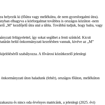
tra helyezik ki (főútra vagy mellékútra, de nem gyorsforgalmi útra).
rányban elhagyva a körforgalmat továbbra is országos közúton -nem
terű „M” kezdőjelű útra utal a tábla. Továbbá tudjuk, hogy balra, vagy
zati felügyelettel, így sokat segíthet a fenti színkód. Kicsit
i határán belül önkormányzati kezelésben vannak, kivéve az „M”
jelöléséről szabályozza. A fővárosi közútkezelő jelenlegi
lyi önkormányzati úton haladunk (fehér), országos főúton, mellékúton
zakaszra és nincs oda érvényes matricánk, a jelenlegi (2025. évi)