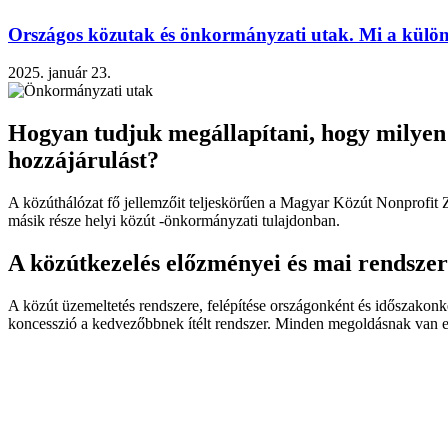
Országos közutak és önkormányzati utak. Mi a külö
2025. január 23.
Hogyan tudjuk megállapítani, hogy milyen ú
hozzájárulást?
A közúthálózat fő jellemzőit teljeskörűen a Magyar Közút Nonprofit 
másik része helyi közút -önkormányzati tulajdonban.
A közútkezelés előzményei és mai rendsze
A közút üzemeltetés rendszere, felépítése országonként és időszakonkén
koncesszió a kedvezőbbnek ítélt rendszer. Minden megoldásnak van el