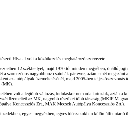
tészeti Hivatal volt a közútkezelés meghatározó szervezete.
detben 12 székhellyel, majd 1970-től minden megyében, önálló jogi stá
t a szomszédos nagyobbhoz csatolták pár évre, aztán ismét megszűnt a
ként az autópályák üzemeltetésénél, majd 2005-ben teljes összevonás 
n (MK).
ntetében volt a legtöbb változás, induláskor nem oda tartoztak, aztán 
részét üzemelteti az MK, nagyobb részüket több társaság (MKIF Magyar
ópálya Koncessziós Zrt., MAK Mecsek Autópálya Koncessziós Zrt.).
 évtizedekben, egyes megyékben, egyes időszakokban külön útfenntartó 