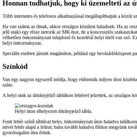
Honnan tudhatjuk, hogy ki üzemelteti az ú
Több internetes és telefonos alkalmazással megállapíthatjuk a közút
Ha van száma az útnak, akkor országos közúton haladunk. Ha az orszá
jelű utak) egy része tartozik az MK-hoz, de a koncessziós szakaszokat
vélhetően önkormányzati tulajdonú és kezelésű helyi útról van szó. E
helyi önkormányzat.
Speciális esetben járunk magánúton, például egy bevásárlóközpont pa
Színkód
Van egy nagyon egyszerű módja, hogy eldöntsük milyen úton közleked
színe.
A helyi utak az útirányjelző táblákon fehérrel jelzettek, az országos 
Helyi úton elhelyezett útirányjelző tábla.
Fenti fehér színű táblával helyi, önkormányzati úton haladva találkozu
mivel fehér alapú a felirat; balra tovább haladva főúton megyünk tová
gyorsforgalmi útra érünk.