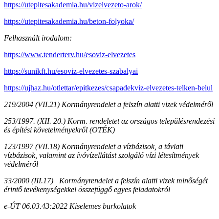
https://utepitesakademia.hu/vizelvezeto-arok/
https://utepitesakademia.hu/beton-folyoka/
Felhasznált irodalom:
https://www.tenderterv.hu/esoviz-elvezetes
https://sunikft.hu/esoviz-elvezetes-szabalyai
https://ujhaz.hu/otlettar/epitkezes/csapadekviz-elvezetes-telken-belul
219/2004 (VII.21) Kormányrendelet a felszín alatti vizek védelméről
253/1997. (XII. 20.) Korm. rendeletet az országos településrendezési
és építési követelményekről (OTÉK)
123/1997 (VII.18) Kormányrendelet a vízbázisok, a távlati
vízbázisok, valamint az ívóvízellátást szolgáló vízi létesítmények
védelméről
33/2000 (III.17) Kormányrendelet a felszín alatti vizek minőségét
érintő tevékenységekkel összefüggő egyes feladatokról
e-ÚT 06.03.43:2022 Kiselemes burkolatok