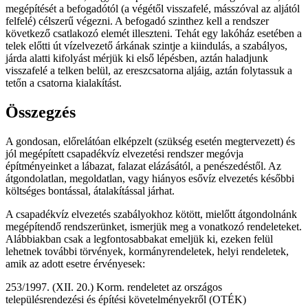
megépítését a befogadótól (a végétől visszafelé, másszóval az aljától
felfelé) célszerű végezni. A befogadó szinthez kell a rendszer
következő csatlakozó elemét illeszteni. Tehát egy lakóház esetében a
telek előtti út vízelvezető árkának szintje a kiindulás, a szabályos,
járda alatti kifolyást mérjük ki első lépésben, aztán haladjunk
visszafelé a telken belül, az ereszcsatorna aljáig, aztán folytassuk a
tetőn a csatorna kialakítást.
Összegzés
A gondosan, előrelátóan elképzelt (szükség esetén megtervezett) és
jól megépített csapadékvíz elvezetési rendszer megóvja
építményeinket a lábazat, falazat elázásától, a penészedéstől. Az
átgondolatlan, megoldatlan, vagy hiányos esővíz elvezetés későbbi
költséges bontással, átalakítással járhat.
A csapadékvíz elvezetés szabályokhoz kötött, mielőtt átgondolnánk
megépítendő rendszerünket, ismerjük meg a vonatkozó rendeleteket.
Alábbiakban csak a legfontosabbakat emeljük ki, ezeken felül
lehetnek további törvények, kormányrendeletek, helyi rendeletek,
amik az adott esetre érvényesek:
253/1997. (XII. 20.) Korm. rendeletet az országos
településrendezési és építési követelményekről (OTÉK)