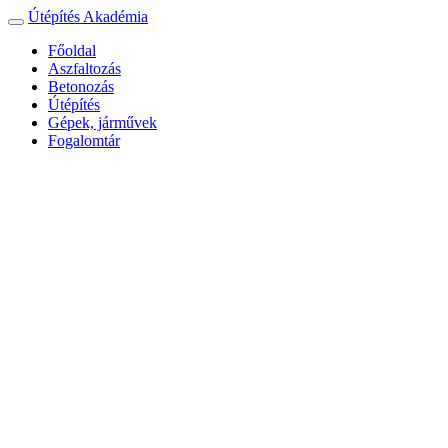
Útépítés Akadémia
Toggle
navigation
Főoldal
Aszfaltozás
Betonozás
Útépítés
Gépek, járművek
Fogalomtár