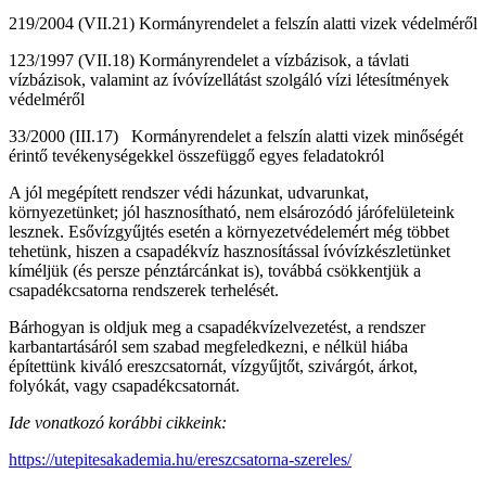
219/2004 (VII.21) Kormányrendelet a felszín alatti vizek védelméről
123/1997 (VII.18) Kormányrendelet a vízbázisok, a távlati
vízbázisok, valamint az ívóvízellátást szolgáló vízi létesítmények
védelméről
33/2000 (III.17) Kormányrendelet a felszín alatti vizek minőségét
érintő tevékenységekkel összefüggő egyes feladatokról
A jól megépített rendszer védi házunkat, udvarunkat,
környezetünket; jól hasznosítható, nem elsározódó járófelületeink
lesznek. Esővízgyűjtés esetén a környezetvédelemért még többet
tehetünk, hiszen a csapadékvíz hasznosítással ívóvízkészletünket
kíméljük (és persze pénztárcánkat is), továbbá csökkentjük a
csapadékcsatorna rendszerek terhelését.
Bárhogyan is oldjuk meg a csapadékvízelvezetést, a rendszer
karbantartásáról sem szabad megfeledkezni, e nélkül hiába
építettünk kiváló ereszcsatornát, vízgyűjtőt, szivárgót, árkot,
folyókát, vagy csapadékcsatornát.
Ide vonatkozó korábbi cikkeink:
https://utepitesakademia.hu/ereszcsatorna-szereles/