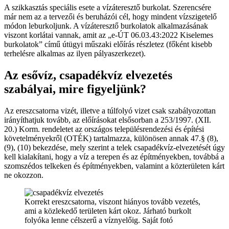
A szikkasztás speciális esete a vízáteresztő burkolat. Szerencsére
már nem az a tervezői és beruházói cél, hogy mindent vízszigetelő
módon leburkoljunk. A vízáteresztő burkolatok alkalmazásának
viszont korlátai vannak, amit az „e-ÚT 06.03.43:2022 Kiselemes
burkolatok” című útügyi műszaki előírás részletez (főként kisebb
terhelésre alkalmas az ilyen pályaszerkezet).
Az esővíz, csapadékvíz elvezetés
szabályai, mire figyeljünk?
Az ereszcsatorna vizét, illetve a túlfolyó vizet csak szabályozottan
irányíthatjuk tovább, az előírásokat elsősorban a 253/1997. (XII.
20.) Korm. rendeletet az országos településrendezési és építési
követelményekről (OTÉK) tartalmazza, különösen annak 47.§ (8),
(9), (10) bekezdése, mely szerint a telek csapadékvíz-elvezetését úgy
kell kialakítani, hogy a víz a terepen és az építményekben, továbbá a
szomszédos telkeken és építményekben, valamint a közterületen kárt
ne okozzon.
Korrekt ereszcsatorna, viszont hiányos tovább vezetés,
ami a közlekedő területen kárt okoz. Járható burkolt
folyóka lenne célszerű a víznyelőig. Saját fotó