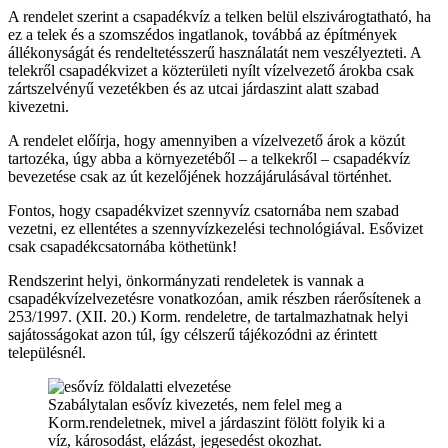
A rendelet szerint a csapadékvíz a telken belül elszivárogtatható, ha
ez a telek és a szomszédos ingatlanok, továbbá az építmények
állékonyságát és rendeltetésszerű használatát nem veszélyezteti. A
telekről csapadékvizet a közterületi nyílt vízelvezető árokba csak
zártszelvényű vezetékben és az utcai járdaszint alatt szabad
kivezetni.
A rendelet előírja, hogy amennyiben a vízelvezető árok a közút
tartozéka, úgy abba a környezetéből – a telkekről – csapadékvíz
bevezetése csak az út kezelőjének hozzájárulásával történhet.
Fontos, hogy csapadékvizet szennyvíz csatornába nem szabad
vezetni, ez ellentétes a szennyvízkezelési technológiával. Esővizet
csak csapadékcsatornába köthetünk!
Rendszerint helyi, önkormányzati rendeletek is vannak a
csapadékvízelvezetésre vonatkozóan, amik részben ráerősítenek a
253/1997. (XII. 20.) Korm. rendeletre, de tartalmazhatnak helyi
sajátosságokat azon túl, így célszerű tájékozódni az érintett
településnél.
Szabálytalan esővíz kivezetés, nem felel meg a
Korm.rendeletnek, mivel a járdaszint fölött folyik ki a
víz, károsodást, elázást, jegesedést okozhat.