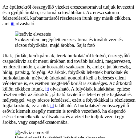
Az épületekről összegyűlő vizeket ereszcsatornával tudjuk levezetni
és a gyűjtő árokba, csatornába továbbítani. Az ereszcsatorna
felszerelésről, karbantartásról részletesen írunk egy másik cikkben,
ami
itt
olvasható.
Szakszerűen megépített ereszcsatorna és tovább vezetés
rácsos folyókába, majd árokba. Saját fotó
Utak, járdák, kerékpárutak, terek burkolatáról lefolyó, összegyűlő
csapadékvíz az út menti árokban tud tovább haladni, megtervezett,
rendezett módon, akár hosszabb szakaszon is, amíg eljut átereszig,
hídig, patakig, folyóig. Az árkok, folyókák lehetnek burkoltak és
burkolatlanok, mélyebb árkoknál gondolni kell a beleesés elleni
védelemre is, ez esetben megfelelő korlát is szükséges. Az árkokról
külön cikkben írtunk,
itt
olvasható. A folyókák kialakítása, építése
részben eltér az árkoktól, járható kivitelű is lehet enyhe hajlással és
mélységgel, vagy rácsos lefedéssel, ezért a folyókákkal is részletesen
foglalkoztunk, ez a cikk
itt
található. A burkolatszélen összegyűlő
esővíz kiemelt szegély mentén is tovább vezethető, ha elegendő
eséssel rendelkezik az útszakasz és a vizet be tudjuk vezeti egy
árokba, vagy csapadékcsatornába.