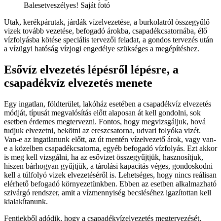
Balesetveszélyes! Saját fotó
Utak, kerékpárutak, járdák vízelvezetése, a burkolatról összegyűlő
vizek tovább vezetése, befogadó árokba, csapadékcsatornába, élő
vízfolyásba kötése speciális tervezői feladat, a gondos tervezés után
a vízügyi hatóság vízjogi engedélye szükséges a megépítéshez.
Esővíz elvezetés lépésről lépésre, a
csapadékvíz elvezetés menete
Egy ingatlan, földterület, lakóház esetében a csapadékvíz elvezetés
módját, típusát megvalósítás előtt alaposan át kell gondolni, sok
esetben érdemes megtervezni. Fontos, hogy megvizsgáljuk, hová
tudjuk elvezetni, bekötni az ereszcsatorna, udvari folyóka vizét.
Van-e az ingatlanunk előtt, az út mentén vízelvezető árok, vagy van-
e a közelben csapadékcsatorna, egyéb befogadó vízfolyás. Ezt akkor
is meg kell vizsgálni, ha az esővizet összegyűjtjük, hasznosítjuk,
hiszen bárhogyan gyűjtjük, a tárolási kapacitás véges, gondoskodni
kell a túlfolyó vizek elvezetéséről is. Lehetséges, hogy nincs reálisan
elérhető befogadó környezetünkben. Ebben az esetben alkalmazható
szivárgó rendszer, amit a vízmennyiség becsléséhez igazítottan kell
kialakítanunk.
Fentiekből adódik, hogy a csapadékvízelvezetés megtervezését,