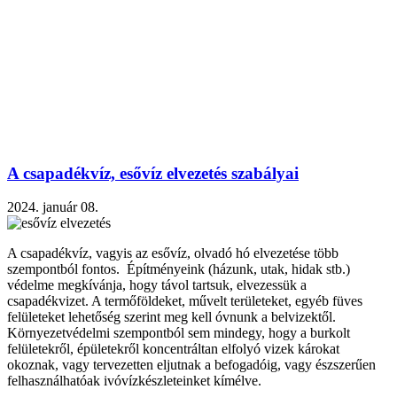
A csapadékvíz, esővíz elvezetés szabályai
2024. január 08.
A csapadékvíz, vagyis az esővíz, olvadó hó elvezetése több
szempontból fontos. Építményeink (házunk, utak, hidak stb.)
védelme megkívánja, hogy távol tartsuk, elvezessük a
csapadékvizet. A termőföldeket, művelt területeket, egyéb füves
felületeket lehetőség szerint meg kell óvnunk a belvizektől.
Környezetvédelmi szempontból sem mindegy, hogy a burkolt
felületekről, épületekről koncentráltan elfolyó vizek károkat
okoznak, vagy tervezetten eljutnak a befogadóig, vagy észszerűen
felhasználhatóak ivóvízkészleteinket kímélve.