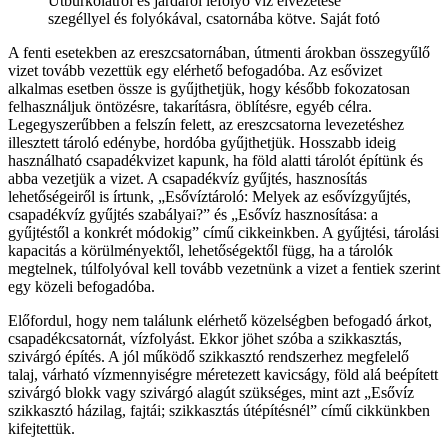
Útburkolatról és járdáról lefolyó víz elvezetése
szegéllyel és folyókával, csatornába kötve. Saját fotó
A fenti esetekben az ereszcsatornában, útmenti árokban összegyűlő
vizet tovább vezettük egy elérhető befogadóba. Az esővizet
alkalmas esetben össze is gyűjthetjük, hogy később fokozatosan
felhasználjuk öntözésre, takarításra, öblítésre, egyéb célra.
Legegyszerűbben a felszín felett, az ereszcsatorna levezetéshez
illesztett tároló edénybe, hordóba gyűjthetjük. Hosszabb ideig
használható csapadékvizet kapunk, ha föld alatti tárolót építünk és
abba vezetjük a vizet. A csapadékvíz gyűjtés, hasznosítás
lehetőségeiről is írtunk, „Esővíztároló: Melyek az esővízgyűjtés,
csapadékvíz gyűjtés szabályai?” és „Esővíz hasznosítása: a
gyűjtéstől a konkrét módokig” című cikkeinkben. A gyűjtési, tárolási
kapacitás a körülményektől, lehetőségektől függ, ha a tárolók
megtelnek, túlfolyóval kell tovább vezetnünk a vizet a fentiek szerint
egy közeli befogadóba.
Előfordul, hogy nem találunk elérhető közelségben befogadó árkot,
csapadékcsatornát, vízfolyást. Ekkor jöhet szóba a szikkasztás,
szivárgó építés. A jól működő szikkasztó rendszerhez megfelelő
talaj, várható vízmennyiségre méretezett kavicságy, föld alá beépített
szivárgó blokk vagy szivárgó alagút szükséges, mint azt „Esővíz
szikkasztó házilag, fajtái; szikkasztás útépítésnél” című cikkünkben
kifejtettük.